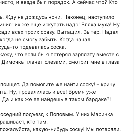
исто, и везде был порядок. А сейчас что? Кто
сь. Жду не дождусь ночи. Наконец, наступило
нил: их же еще искупать надо! Бляха муха! Ну,
сади всех троих сразу. Вытащил. Вытер. Надел
икогда не смогу забыть. Когда начал
куда-то подевалась соска.
кажу, что если бы я потерял зарплату вместе с
 Димочка плачет слезами, смотрит мне в глаза
поищет. Да помогите же найти соску! – кричу
ть. Ну, провалилась и все! Время уже
 Да и как же ее найдешь в таком бардаке?!
соседний подъезд к Поповым. У них Маринка
рашивает, кто там.
, пожалуйста, какую-нибудь соску! Мы потеряли,