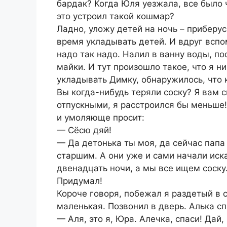
бардак? Когда Юля уезжала, все было ч
это устроил такой кошмар?
Ладно, уложу детей на ночь – приберу
время укладывать детей. И вдруг вспом
надо так надо. Налил в ванну воды, по
майки. И тут произошло такое, что я н
укладывать Димку, обнаружилось, что 
Вы когда-нибудь теряли соску? Я вам с
отпускными, я расстроился бы меньше!
и умоляюще просит:
— Сёсю дяй!
— Да детонька ты моя, да сейчас папа 
старшим. А они уже и сами начали иска
двенадцать ночи, а мы все ищем соску.
Придумал!
Короче говоря, побежал я раздетый в 
маленькая. Позвонил в дверь. Алька сп
— Аля, это я, Юра. Алечка, спаси! Дай