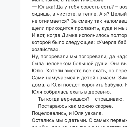
— Юлька! Да у тебя совесть есть? – в
сидишь, в чистоте, в тепле. А я? Целый
не отнимается? За смену так наломаеш
щели приходится пролазить, куда и мы
И вот, когда Димке исполнилось полтор
которой было следующее: «Умерла баб
хозяйства».
Ну, погоревали мы погоревали, да надо
была человеком большой души. Она вы
Юлю. Хотели вместе все ехать, но пере
Сами намучаемся и детей намаем. Зима
дома, а Юля поедет хоронить бабулю. 
Юля собралась ехать в деревню.
— Ты когда вернешься? – спрашиваю.
— Постараюсь как можно скорее.
Поцеловались, и Юля уехала.
Остались мы с детьми. С самых первых