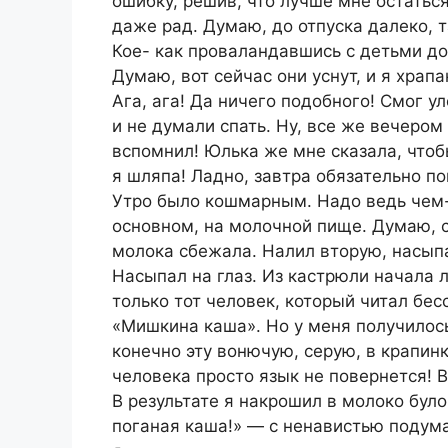
ошибку, решив, что лучше мне остаться
даже рад. Думаю, до отпуска далеко, т
Кое- как проваландавшись с детьми до 
Думаю, вот сейчас они уснут, и я храпа
Ага, ага! Да ничего подобного! Смог 
и не думали спать. Ну, все же вечером
вспомнил! Юлька же мне сказала, чтобы
я шляпа! Ладно, завтра обязательно по
Утро было кошмарным. Надо ведь чем-
основном, на молочной пище. Думаю, 
молока сбежала. Налил вторую, насыпа
Насыпал на глаз. Из кастрюли начала 
только тот человек, который читал бе
«Мишкина каша». Но у меня получилось
конечно эту вонючую, серую, в крапинк
человека просто язык не повернется! В
В результате я накрошил в молоко було
поганая каша!» — с ненавистью подумал