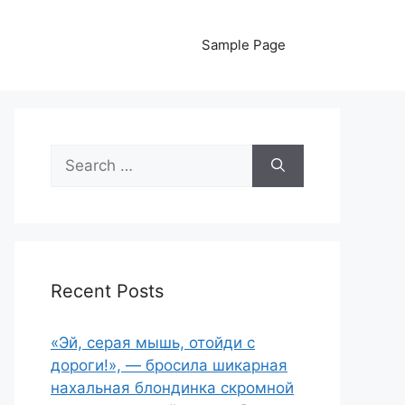
Sample Page
Search
for:
Recent Posts
«Эй, серая мышь, отойди с
дороги!», — бросила шикарная
нахальная блондинка скромной