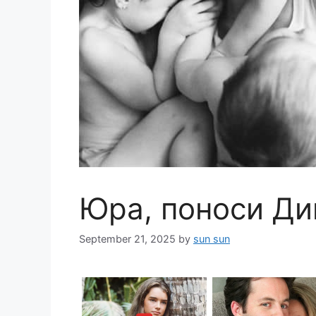
Юра, поноси Ди
September 21, 2025
by
sun sun