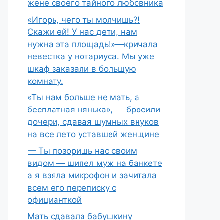
жене своего тайного любовника
«Игорь, чего ты молчишь?!
Скажи ей! У нас дети, нам
нужна эта площадь!»—кричала
невестка у нотариуса. Мы уже
шкаф заказали в большую
комнату.
«Ты нам больше не мать, а
бесплатная нянька», — бросили
дочери, сдавая шумных внуков
на все лето уставшей женщине
— Ты позоришь нас своим
видом — шипел муж на банкете
а я взяла микрофон и зачитала
всем его переписку с
официанткой
Мать сдавала бабушкину