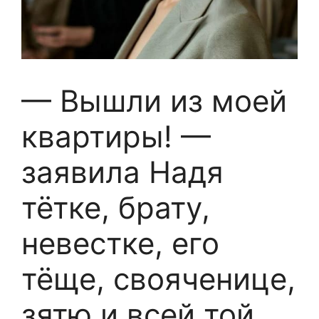
— Вышли из моей
квартиры! —
заявила Надя
тётке, брату,
невестке, его
тёще, свояченице,
зятю и всей той