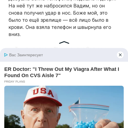
На неё тут же набросился Вадим, но он
снова получил удар в нос. Боже мой, это
было то ещё зрелище — всё лицо было в
крови. Она взяла телефон и швырнула его
вниз.
— Ты что делаешь?! — завопил Вадим и
бросился за ним.
Второй телефон, ударившись о потолок,
рухнул на бетонный пол и тут же
рассыпался. Увидев это, Яна завизжала.
Вадим разозлился, он кинулся к Наде, но та
схватила пустую бутылку, со всей силы
ударила по стене и разбитым горлышком
направила на брата. Тот резко остановился.