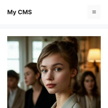
Skip
to
My CMS
Menu
content