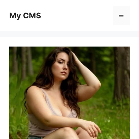
Skip
to
My CMS
Menu
content