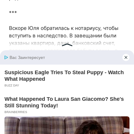
***
Вскоре Юля обратилась к нотариусу, чтобы
вступить в наследство. В завещании были
указаны квартира, дача, банковский счет,
перечислены дорогие для бабули вещи – в
том числе и драгоценности. Единственной
наследницей была Юля.
Девушка затеяла в бабушкиной – точнее,
уже почти своей – квартире уборку.
Неожиданно в дверь зазвонили. На пороге
стояла мать, Таня, баба Ира и какие-то двое
мужчин и три женщины.
— Ну что, встречай родственников!