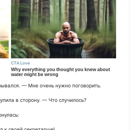
рывался. — Мне очень нужно поговорить.
упила в сторону. — Что случилось?
рнулась:
л к своей секретарше!