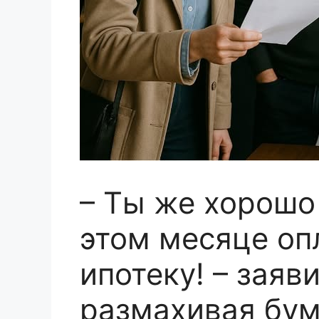
– Ты же хорошо
этом месяце о
ипотеку! – заяв
размахивая бу