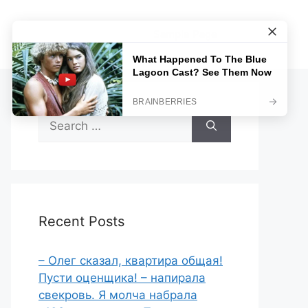
Sample Page
Search
for:
Recent Posts
– Олег сказал, квартира общая!
Пусти оценщика! – напирала
свекровь. Я молча набрала