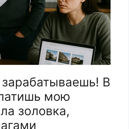
 зарабатываешь! В
платишь мою
ила золовка,
магами