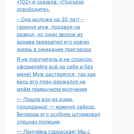
«102» и сказала: «Подъезд
освободите».
– Она моложе на 30 лет! –
гаркнул муж, подавая на
развод, но один звонок из
архива превратил его новую
жизнь в ожидание приговора
Я не поручитель и не спонсор,
оформляйте всё на себя и без
меня! Муж растерялся, так как
весь его план держался на
моём привычном молчании
— Пошла вон из дома,
голодранка! — крикнул свёкор.
Вечером его особняк штурмовал
спецназ полиции
— Лентяйка городская! Мы с