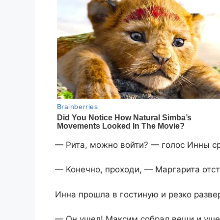
— Рита, можно войти? — голос Инны с
— Конечно, проходи, — Маргарита отст
Инна прошла в гостиную и резко разве
— Он ушел! Максим собрал вещи и уше