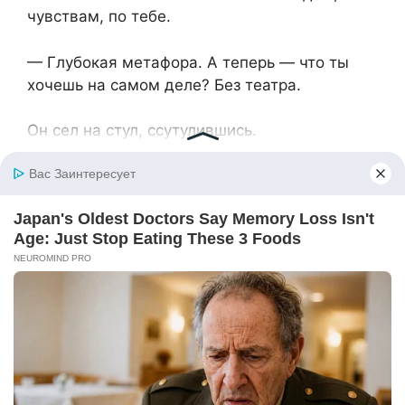
чувствам, по тебе.
— Глубокая метафора. А теперь — что ты
хочешь на самом деле? Без театра.
Он сел на стул, ссутулившись.
— Хочу начать сначала. Без лжи. Без… мамы.
Без Оксан. Только с тобой.
Анна прислонилась к холодильнику.
— Ты понял, что я могу жить без тебя? Или
просто испугался, что тебе придётся самому
гладить рубашки?
— И то, и другое. Я не герой. Но я хотя бы
честный. Теперь.