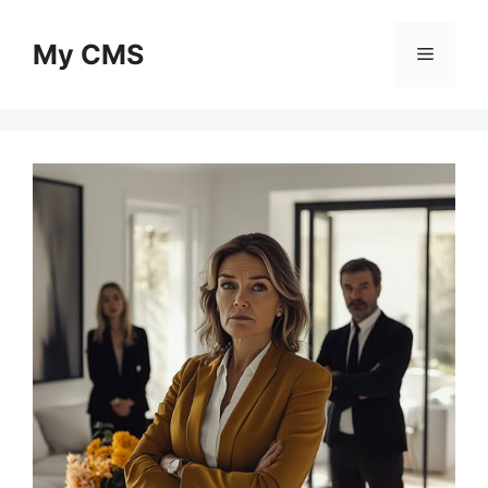
Skip
to
My CMS
Menu
content