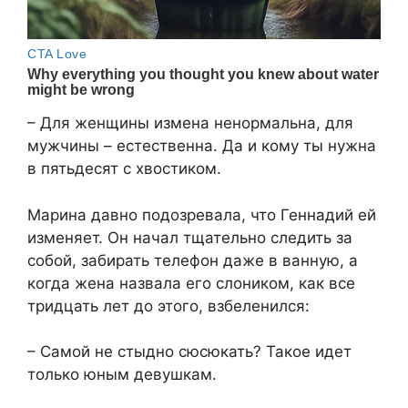
– Для женщины измена ненормальна, для
мужчины – естественна. Да и кому ты нужна
в пятьдесят с хвостиком.
Марина давно подозревала, что Геннадий ей
изменяет. Он начал тщательно следить за
собой, забирать телефон даже в ванную, а
когда жена назвала его слоником, как все
тридцать лет до этого, взбеленился:
– Самой не стыдно сюсюкать? Такое идет
только юным девушкам.