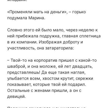
«Променяли мать на деньги», – горько
подумала Марина.
Словно этого ей было мало, через неделю к
ней прибежала подружка, главная сплетница
в их компании. Изображая доброту и
участливость, она затараторила:
– Твой-то на корпоратив пришел с какой-то
шваброй, и она моложе, ей лет двадцать,
представляешь! Да еще такая наглая,
улыбается всем, хвостом крутит, сережки
показывает, которые твой ей подарил.
Остальные с женами пришли, а он с
девицей.