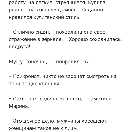
работу, на легкие, струящиеся. Купила
рваные на коленях джинсы, ей давно
нравился хулиганский стиль.
– Отлично сидят, – похвалила она свое
отражение в зеркале. – Хорошо сохранилась,
подруга!
Мужу, конечно, не понравилось.
– Прикройся, никто не захочет смотреть на
твои тощие коленки.
– Сам-то молодишься вовсю, – заметила
Марина.
– Это другое дело, мужчины хорошеют,
женщинам такое не к лицу.