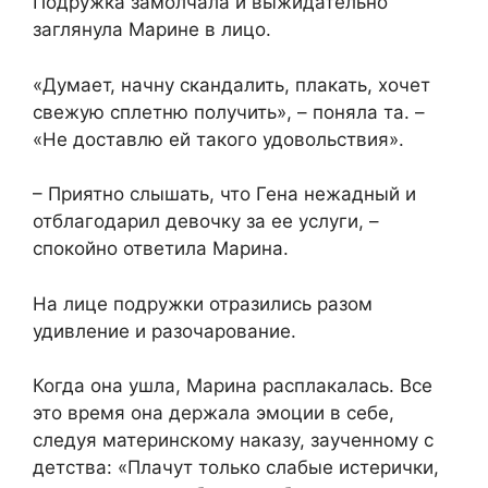
Подружка замолчала и выжидательно
заглянула Марине в лицо.
«Думает, начну скандалить, плакать, хочет
свежую сплетню получить», – поняла та. –
«Не доставлю ей такого удовольствия».
– Приятно слышать, что Гена нежадный и
отблагодарил девочку за ее услуги, –
спокойно ответила Марина.
На лице подружки отразились разом
удивление и разочарование.
Когда она ушла, Марина расплакалась. Все
это время она держала эмоции в себе,
следуя материнскому наказу, заученному с
детства: «Плачут только слабые истерички,