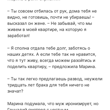
– Ты совсем отбилась от рук, дома тебя не
видно, не готовишь, почти не убираешь! –
высказал он жене. – Не забывай, что мы
живем в моей квартире, на которую я
заработал!
– Я сполна отдала тебе долг, заботясь о
наших детях. А если тебе так не нравится,
что я тут живу, всегда можем разойтись и
поделить квартиру, – предложила Марина.
– Ты так легко предлагаешь развод, неужели
тридцать лет брака для тебя ничего не
значат?
Марина подумала, что муж иронизирует, но
Геннадий смотрел с честным