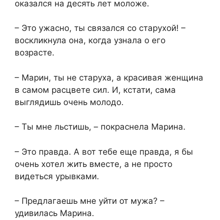
оказался на десять лет моложе.
– Это ужасно, ты связался со старухой! –
воскликнула она, когда узнала о его
возрасте.
– Марин, ты не старуха, а красивая женщина
в самом расцвете сил. И, кстати, сама
выглядишь очень молодо.
– Ты мне льстишь, – покраснела Марина.
– Это правда. А вот тебе еще правда, я бы
очень хотел жить вместе, а не просто
видеться урывками.
– Предлагаешь мне уйти от мужа? –
удивилась Марина.