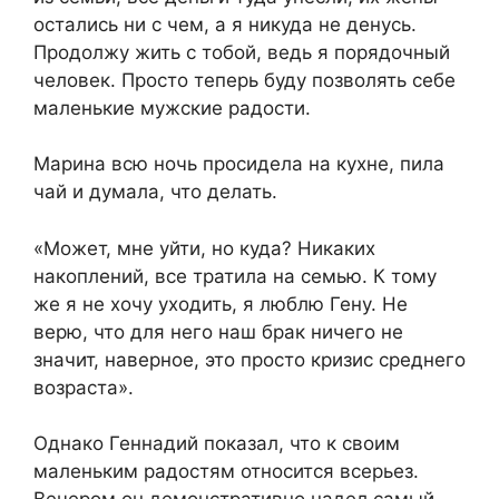
остались ни с чем, а я никуда не денусь.
Продолжу жить с тобой, ведь я порядочный
человек. Просто теперь буду позволять себе
маленькие мужские радости.
Марина всю ночь просидела на кухне, пила
чай и думала, что делать.
«Может, мне уйти, но куда? Никаких
накоплений, все тратила на семью. К тому
же я не хочу уходить, я люблю Гену. Не
верю, что для него наш брак ничего не
значит, наверное, это просто кризис среднего
возраста».
Однако Геннадий показал, что к своим
маленьким радостям относится всерьез.