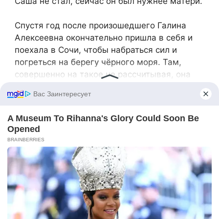
Саша не стал, сейчас он был нужнее матери.
Спустя год после произошедшего Галина
Алексеевна окончательно пришла в себя и
поехала в Сочи, чтобы набраться сил и
погреться на берегу чёрного моря. Там,
совершенно на такое не рассчитывая, она
встретила свою любовь. Это был достойный
мужчина её возраста, с которым они сразу
нашли общий язык и уже не захотели
расставаться. Галина Алексеевна с радостью
оставила холодную Москву и переехала к
возлюбленному, в его маленький, но уютный
дом на берегу моря, где они жили долго и
счастливо.