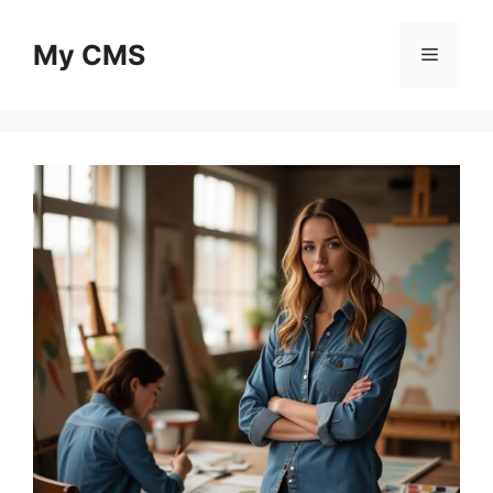
Skip
to
My CMS
Menu
content