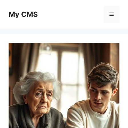
Skip
to
My CMS
Menu
content