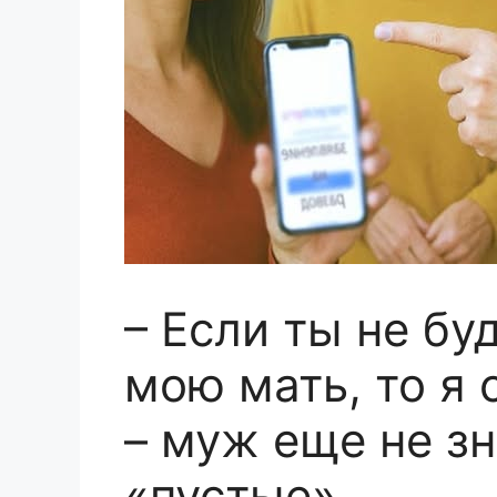
– Если ты не б
мою мать, то я 
– муж еще не зн
«пустые»