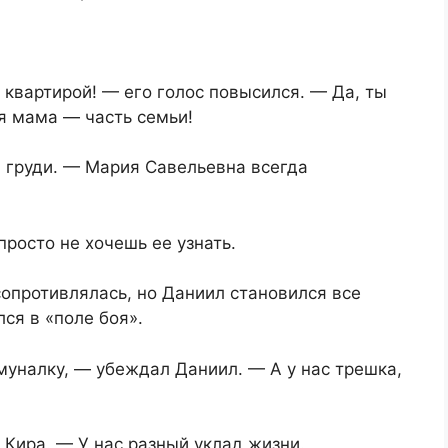
квартирой! — его голос повысился. — Да, ты
оя мама — часть семьи!
а груди. — Мария Савельевна всегда
росто не хочешь ее узнать.
опротивлялась, но Даниил становился все
ся в «поле боя».
муналку, — убеждал Даниил. — А у нас трешка,
 Кира. — У нас разный уклад жизни.