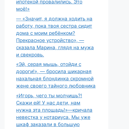
ипотекой провалились. Это
моё!»
— «Значит, я должна ходить на
работу, пока твоя сестра сидит
дома с моим ребёнком?
Прекрасное устройство», —
сказала Марина, глядя на мужа
и свекровь.
«Эй, серая мышь, отойди с
дороги!», — бросила шикарная
нахальная блондинка скромной
жене своего тайного любовника
«Игорь, чего ты молчишь?!
Скажи ей! У нас дети, нам
нужна эта площадь!»—кричала
невестка у нотариуса. Мы уже
шкаф заказали в большую