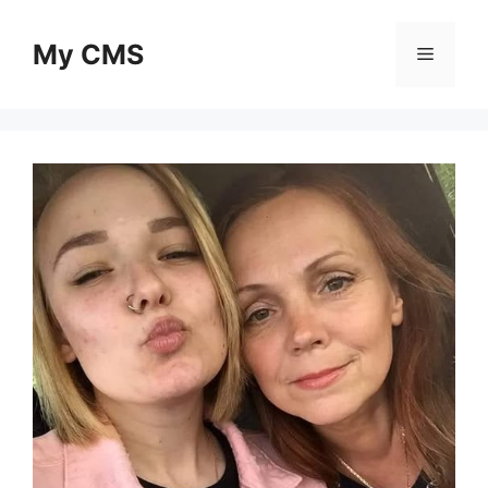
Skip
to
My CMS
Menu
content