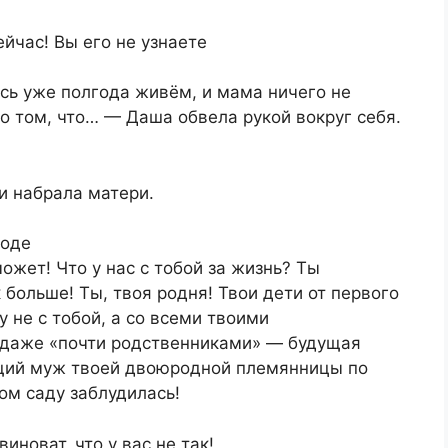
йчас! Вы его не узнаете
есь уже полгода живём, и мама ничего не
 о том, что… — Даша обвела рукой вокруг себя.
и набрала матери.
роде
ожет! Что у нас с тобой за жизнь? Ты
к больше! Ты, твоя родня! Твои дети от первого
у не с тобой, а со всеми твоими
 даже «почти родственниками» — будущая
ущий муж твоей двоюродной племянницы по
ом саду заблудилась!
иноват, что у вас не так!