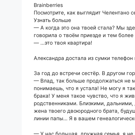
Brainberries
Посмотрите, как выглядит Челентано се
Узнать больше
— А когда это она твоей стала? Мы зд
говорила о твоём приезде и тем более
— …это твоя квартира!
Александра достала из сумки телефон 
За год до встречи сестёр. В другом го
— Влад, так больше продолжаться не м
понимаешь, что я устала! Не могу я та
брака! У меня такое чувство, что я жив
родственниками. Близкими, дальними,
жена твоего двоюродного брата, буд
линии папы… Я в вашем генеалогическ
— У нас большая, дружная семья, я не в