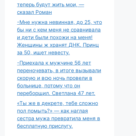
теперь будут жить мои, —
сказал Роман
-Мне нужна невинная, до 25, что
бы ни с кем меня не сравнивала
и дети были похожи на меня!
Женщины ж хранят ДНК. Принц
за 50, ищет невесту.
-Приехала к мужчине 56 лет
переночевать, в итоге вызывали
скорую и всю ночь провели в
больнице, потому что он
переборщил. Светлана 47 лет.
«Ты же в декрете, тебе сложно
пол помыть?» — как наглая
сестра мужа превратила меня в
бесплатную прислугу.