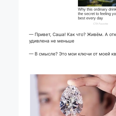
— Привет, Саша! Как что? Живём. А от
удивлена не меньше
— В смысле? Это мои ключи от моей к