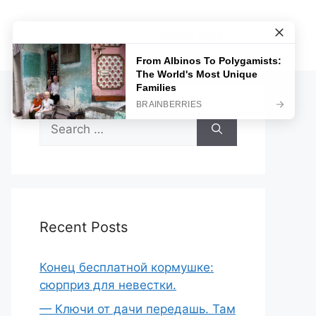
Sample Page
Search
for:
Recent Posts
Конец бесплатной кормушке:
сюрприз для невестки.
— Ключи от дачи передашь. Там