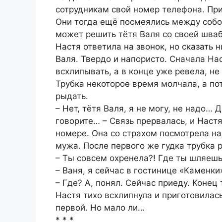
сотрудникам свой номер телефона. При
Они тогда ещё посмеялись между собо
может решить тётя Валя со своей шваб
Настя ответила на звонок, но сказать н
Валя. Твердо и напористо. Сначала На
всхлипывать, а в конце уже ревела, не
Трубка некоторое время молчала, а по
рыдать.
– Нет, тётя Валя, я не могу, не надо…
говорите… – Связь прервалась, и Наст
номере. Она со страхом посмотрела на
мужа. После первого же гудка трубка 
– Ты совсем охренела?! Где ты шляешь
– Ваня, я сейчас в гостинице «Каменки
– Где? А, понял. Сейчас приеду. Конец т
Настя тихо всхлипнула и приготовилас
первой. Но мало ли…
* * *