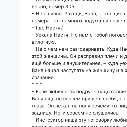
верно, номер 305.
– Не ошибся. Заходи, Ваня, – женщина
номера. Тот немного подумал и пошёл
– Где Настя?
– Уехала Настя. Но нам с тобой погов
вплотную.
– Не о чем нам разговаривать. Куда На
этой женщины. Он расправил плечи и д
ещё больше и внушительнее, – куда уе
Ваня начал наступать на женщину и в 
сознание.
* * *
– Если любишь ты подруг – надо стави
Ваня ещё не совсем пришел в себя, но 
глаза. Он лежал на полу почему-то лиц
задницу. Ноги совсем не слушались.
– Инструктор наша эту поговорку люби
костюме стояла перед ним, и теперь сн