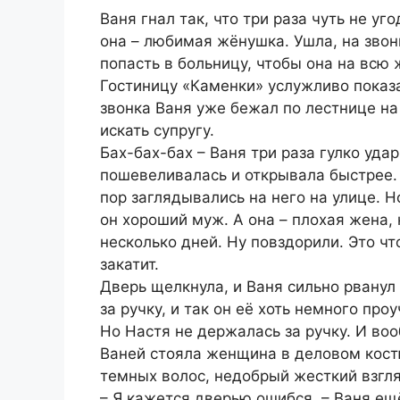
Ваня гнал так, что три раза чуть не уг
она – любимая жёнушка. Ушла, на звон
попасть в больницу, чтобы она на всю 
Гостиницу «Каменки» услужливо показа
звонка Ваня уже бежал по лестнице на
искать супругу.
Бах-бах-бах – Ваня три раза гулко уда
пошевеливалась и открывала быстрее. 
пор заглядывались на него на улице. Н
он хороший муж. А она – плохая жена, 
несколько дней. Ну повздорили. Это чт
закатит.
Дверь щелкнула, и Ваня сильно рванул 
за ручку, и так он её хоть немного про
Но Настя не держалась за ручку. И во
Ваней стояла женщина в деловом костю
темных волос, недобрый жесткий взгля
– Я кажется дверью ошибся, – Ваня ещё