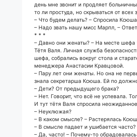
день мне звонит и продляет больничный
то ли простуда, но скрываться от всех
– Что будем делать? – Спросила Ксюша
– Надо звать нашу мисс Марпл, – Ответ
* * *
– Давно они женаты? – На месте шефа
Тётя Валя. Личная служба безопасност
шефа, собрались вокруг стола и стара
менеджера Анастасии Кравцовой.
– Пару лет они женаты. Но она не пер
знала секретарша Ксюша. Ей по должн
– Дети? От предыдущего брака?
– Нет. Говорит, что всё не успевала. Т
И тут тётя Валя спросила неожиданное
– Неуклюжая?
– В каком смысле? – Растерялась Ксюш
– В смысле падает и ушибается часто?
– Да, часто! – Почему-то обрадовалась