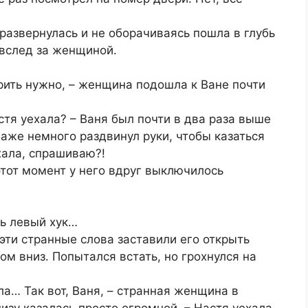
 развернулась и не оборачиваясь пошла в глубь
 вслед за женщиной.
орить нужно, – женщина подошла к Ване почти
стя уехала? – Ваня был почти в два раза выше
аже немного раздвинул руки, чтобы казаться
хала, спрашиваю?!
этот момент у него вдруг выключилось
ть левый хук…
эти странные слова заставили его открыть
ом вниз. Попытался встать, но грохнулся на
ла… Так вот, Ваня, – странная женщина в
изу казалась просто огромной, – Настя уехала,