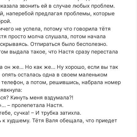
казала звонить ей в случае любых проблем.
й, наперебой предлагая проблемы, которые
рой.
ичего не успела, потому что говорила тётя
стя просто молча слушала, потом начала
 скрываясь. Отпираться было бесполезно.
том выдала такое, что Настя сразу перестала
 Да он же… Но как же… Ну хорошо, если вы так
я опять осталась одна в своем маленьком
 телефон, а потом, решившись, набрала номер
рявкнула:
ся? Кинуть меня вздумала?!
»… – пролепетала Настя.
ебе, сучка! – И трубка затихла.
ь к худшему. Тётя Валя обещала, что приедет