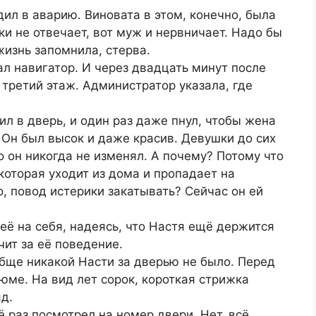
одил в аварию. Виновата в этом, конечно, была
ки не отвечает, вот муж и нервничает. Надо бы
жизнь запомнила, стерва.
л навигатор. И через двадцать минут после
 третий этаж. Администратор указала, где
рил в дверь, и один раз даже пнул, чтобы жена
Он был высок и даже красив. Девушки до сих
о он никогда не изменял. А почему? Потому что
которая уходит из дома и пропадает на
о, повод истерики закатывать? Сейчас он ей
её на себя, надеясь, что Настя ещё держится
учит за её поведение.
обще никакой Насти за дверью не было. Перед
ме. На вид лет сорок, короткая стрижка
д.
 раз посмотрел на номер двери. Нет, всё