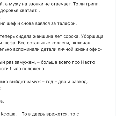
, а мужу на звонки не отвечает. То ли грипп,
 здоровья хватает…
.
ил шеф и снова взялся за телефон.
 теперь сидела женщина лет сорока. Уборщица
и шефа. Все остальные коллеги, включая
тельно вспоминали детали личной жизни офис-
вый раз замужем, – больше всего про Настю
ости было положено.
олько выйдет замуж – год – два и развод.
:
а.
 Ксюша, – То в дверь врежется, то с