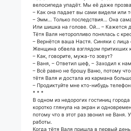
велосипеда упадёт. Мы её даже прозва
– Как она падает вы сами видели или 
– Эмм… Только последствия… Она сама с
Или шишка на голове. Ой… – Кажется 
Тётя Валя неторопливо понялась с кре
– Вернётся ваша Настя. Синяки с лица 
Женщина обвела взглядом притихших к
– Как, говорите, мужа-то зовут?
– Ваня, – Ответил шеф, – Заходил к на
– Всё равно не брошу Ваню, потому ч
тётя Валя и достала из кармана больш
– Продиктуйте мне кто-нибудь телефон
* * *
В одном из недорогих гостиниц города
коротко глянула на экран и одновреме
потому что в этот раз звонил не Ваня. 
работы.
Когда тётя Валя пришла в первый день 