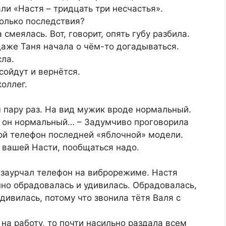
ли «Настя – тридцать три несчастья».
только последствия?
меялась. Вот, говорит, опять губу разбила.
даже Таня начала о чём-то догадываться.
сла.
сойдут и вернётся.
оллег.
м пару раз. На вид мужик вроде нормальный.
то он нормальный… – Задумчиво проговорила
ой телефон последней «яблочной» модели.
 вашей Насти, пообщаться надо.
 заурчал телефон на виброрежиме. Настя
нно обрадовалась и удивилась. Обрадовалась,
Удивилась, потому что звонила тётя Валя с
на работу, то почти насильно раздала всем