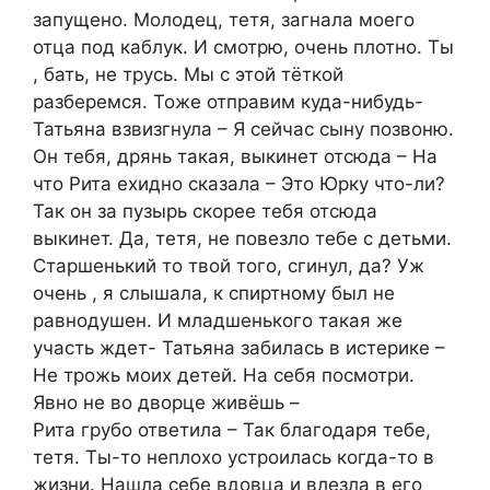
запущено. Молодец, тетя, загнала моего
отца под каблук. И смотрю, очень плотно. Ты
, бать, не трусь. Мы с этой тёткой
разберемся. Тоже отправим куда-нибудь-
Татьяна взвизгнула – Я сейчас сыну позвоню.
Он тебя, дрянь такая, выкинет отсюда – На
что Рита ехидно сказала – Это Юрку что-ли?
Так он за пузырь скорее тебя отсюда
выкинет. Да, тетя, не повезло тебе с детьми.
Старшенький то твой того, сгинул, да? Уж
очень , я слышала, к спиртному был не
равнодушен. И младшенького такая же
участь ждет- Татьяна забилась в истерике –
Не трожь моих детей. На себя посмотри.
Явно не во дворце живёшь –
Рита грубо ответила – Так благодаря тебе,
тетя. Ты-то неплохо устроилась когда-то в
жизни. Нашла себе вдовца и влезла в его