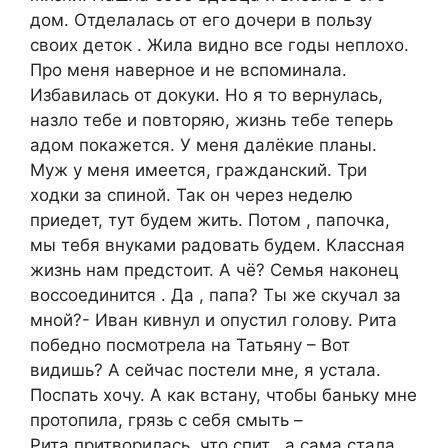
дом. Отделалась от его дочери в пользу
своих деток . Жила видно все годы неплохо.
Про меня наверное и не вспоминала.
Избавилась от докуки. Но я то вернулась,
назло тебе и повторяю, жизнь тебе теперь
адом покажется. У меня далёкие планы.
Муж у меня имеется, гражданский. Три
ходки за спиной. Так он через неделю
приедет, тут будем жить. Потом , папочка,
мы тебя внуками радовать будем. Классная
жизнь нам предстоит. А чё? Семья наконец
воссоединится . Да , папа? Ты же скучал за
мной?- Иван кивнул и опустил голову. Рита
победно посмотрела на Татьяну – Вот
видишь? А сейчас постели мне, я устала.
Поспать хочу. А как встану, чтобы баньку мне
протопила, грязь с себя смыть –
Рита притворилась, что спит , а сама стала