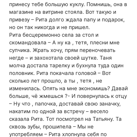
принесу тебе большую куклу. Помнишь, она в
магазине на витрине стояла. Вот такую и
привезу – Рита долго ждала папу и подарок,
но он так никогда и не пришел.
Рита бесцеремонно села за стол и
скомандовала – А ну ка , тетя, плесни мне
супчика. Жрать хочу, прям переночевать
негде – и захохотала своей шутке. Таня
молча достала тарелку и бухнула туда один
половник. Рита покачала головой – Вот
сколько лет прошло, а ты , тетя , не
изменилась. Опять на мне экономишь? Давай
больше, чё жмешься ?- И повернулась к отцу
– Ну что , папочка, доставай свою заначку,
накатим по одной за встречу – весело
сказала Рита. Тот посмотрел на Татьяну. Та
сквозь зубы, прошипела – Мы не
употребляем – Рита хлопнула себя по