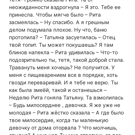
неожиданности вздрогнула – Я это. Тебе ее
принесла. Чтобы мягче было – Рита
засмеялась – Ну спасибо. А я грешным
делом подумала плохое. Ну что, баню
протопила? – Татьяна засуетилась – Отец
твой топит. Ты может покушаешь? Я там
блинов напекла – Рита удивилась – Что-то
подозрительно ты, тетя, такой доброй стала.
Травануть меня хочешь? Не получится. У
меня с пищеварением все в порядке, хоть
гвозди переваривай. И я тебе не верю. Ты
как была змеёй, такой и останешься –
Неделю Рита гоняла Татьяну. Та взмолилась
– Будь милосерднее , девочка. Я же уже не
молодая – Рита жёстко сказала – А где было
твое милосердие, когда ты маленькую
девочку от дома оторвала ? Что молчишь,