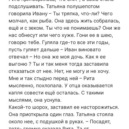
подслушивать. Татьяна полушепотом
говорила Ивану – Ты тряпка, что-ли? Чего
молчал, как рыба. Она здесь жить собралась,
ещё и с зеком. Ты что не понимаешь? Они же
нас обнесут или чего хуже. Гони ее в шею,
говорю тебе. Гуляла где-то все эти годы,
пусть гуляет дальше – Иван виновато
отвечал – Но она же моя дочь. Как я ее
выгоню ? Ты и так меня тогда заставила
отказаться от нее. Нет, не могу и не хочу.
Мне и так стыдно перед ней – Рита
мысленно, похлопала. У отца оказывается
капля совести ещё осталась. С такими
мыслями, она уснула.
Какой-то шорох, заставил ее насторожиться.
Она приоткрыла один глаз. Татьяна стояла
около нее, с подушкой в руках. – Посадят,
тетя- громко сказала Рита. Та от