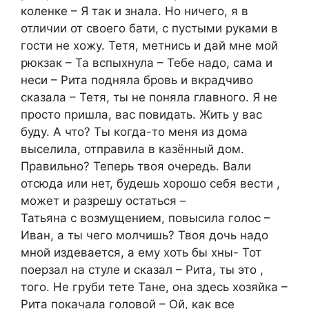
коленке – Я так и знала. Но ничего, я в
отличии от своего бати, с пустыми руками в
гости не хожу. Тетя, метнись и дай мне мой
рюкзак – Та вспыхнула – Тебе надо, сама и
неси – Рита подняла бровь и вкрадчиво
сказала – Тетя, ты не поняла главного. Я не
просто пришла, вас повидать. Жить у вас
буду. А что? Ты когда-то меня из дома
выселила, отправила в казённый дом.
Правильно? Теперь твоя очередь. Вали
отсюда или нет, будешь хорошо себя вести ,
может и разрешу остаться –
Татьяна с возмущением, повысила голос –
Иван, а ты чего молчишь? Твоя дочь надо
мной издевается, а ему хоть бы хны- Тот
поерзал на стуле и сказал – Рита, ты это ,
того. Не груби тете Тане, она здесь хозяйка –
Рита покачала головой – Ой, как все