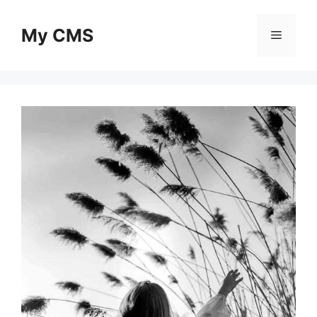
Skip
to
My CMS
Menu
content