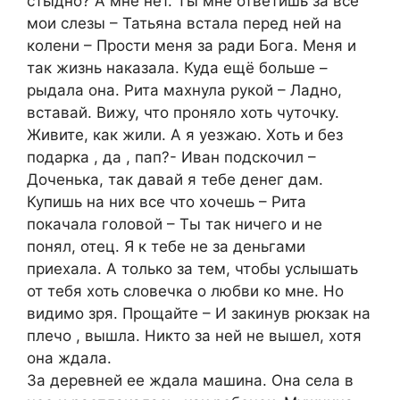
стыдно? А мне нет. Ты мне ответишь за все
мои слезы – Татьяна встала перед ней на
колени – Прости меня за ради Бога. Меня и
так жизнь наказала. Куда ещё больше –
рыдала она. Рита махнула рукой – Ладно,
вставай. Вижу, что проняло хоть чуточку.
Живите, как жили. А я уезжаю. Хоть и без
подарка , да , пап?- Иван подскочил –
Доченька, так давай я тебе денег дам.
Купишь на них все что хочешь – Рита
покачала головой – Ты так ничего и не
понял, отец. Я к тебе не за деньгами
приехала. А только за тем, чтобы услышать
от тебя хоть словечка о любви ко мне. Но
видимо зря. Прощайте – И закинув рюкзак на
плечо , вышла. Никто за ней не вышел, хотя
она ждала.
За деревней ее ждала машина. Она села в