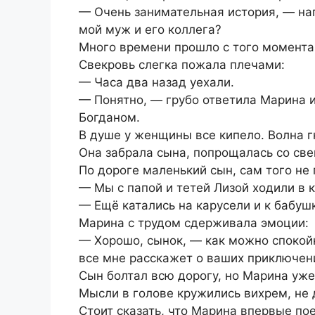
— Очень занимательная история, — на
мой муж и его коллега?
Много времени прошло с того момента
Свекровь слегка пожала плечами:
— Часа два назад уехали.
— Понятно, — грубо ответила Марина 
Богданом.
В душе у женщины все кипело. Волна г
Она забрала сына, попрощалась со све
По дороге маленький сын, сам того не 
— Мы с папой и тетей Лизой ходили в 
— Ещё катались на карусели и к бабушк
Марина с трудом сдерживала эмоции:
— Хорошо, сынок, — как можно спокой
все мне расскажет о ваших приключен
Сын болтал всю дорогу, но Марина уж
Мысли в голове кружились вихрем, не
Стоит сказать, что Марина впервые пое