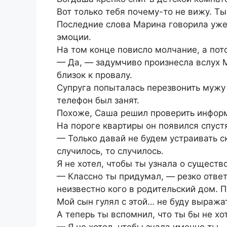
Вот только тебя почему-то не вижу. Ты
Последние слова Марина говорила уже
эмоции.
На том конце повисло молчание, а пот
— Да, — задумчиво произнесла вслух 
близок к провалу.
Супруга попыталась перезвонить мужу
телефон был занят.
Похоже, Саша решил проверить информ
На пороге квартиры он появился спустя
— Только давай не будем устраивать с
случилось, то случилось.
Я не хотел, чтобы ты узнала о существ
— Классно ты придумал, — резко отве
неизвестно кого в родительский дом. 
Мой сын гулял с этой… не буду выража
А теперь ты вспомнил, что ты бы не хот
— Я не хотел, чтобы знала именно ты,