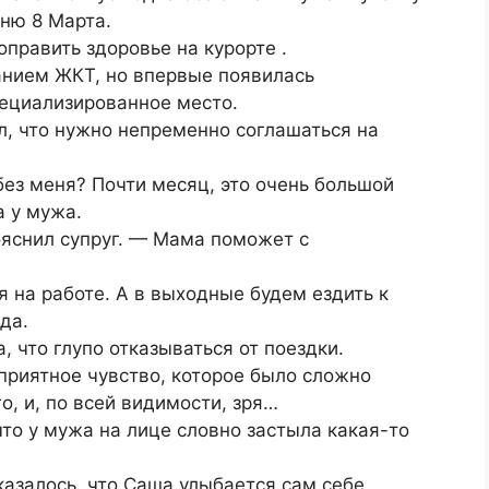
дню 8 Марта.
править здоровье на курорте .
анием ЖКТ, но впервые появилась
пециализированное место.
л, что нужно непременно соглашаться на
без меня? Почти месяц, это очень большой
а у мужа.
ояснил супруг. — Мама поможет с
 я на работе. А в выходные будем ездить к
да.
 что глупо отказываться от поездки.
еприятное чувство, которое было сложно
о, и, по всей видимости, зря…
то у мужа на лице словно застыла какая-то
казалось, что Саша улыбается сам себе.