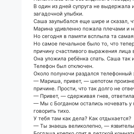
В один из дней супруга не выдержала 
загадочной улыбки.
Саша заулыбался еще шире и сказал, ч
Марина удивленно пожала плечами и не
Но сегодня в памяти всплыла та сама
Но самое печальное было то, что тепе
причину счастливого выражения лица 
Она уложила ребёнка спать. Саша так 
Телефон был отключен.
Около полуночи раздался телефонный 
— Мариша, привет, — шепотом произне
причине. Прости, что так долго не отве
— Привет, — сдерживая гнев, ответила
— Мы с Богданом остались ночевать у 
говорить тихо.
У тебя там как дела? Как отдыхается?
— Ты знаешь великолепно, — язвитель
Богдаша крепко спит в детской комнат