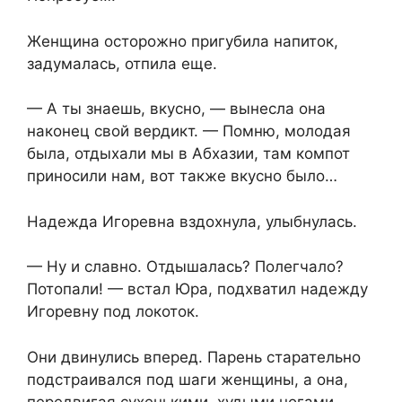
Женщина осторожно пригубила напиток,
задумалась, отпила еще.
— А ты знаешь, вкусно, — вынесла она
наконец свой вердикт. — Помню, молодая
была, отдыхали мы в Абхазии, там компот
приносили нам, вот также вкусно было…
Надежда Игоревна вздохнула, улыбнулась.
— Ну и славно. Отдышалась? Полегчало?
Потопали! — встал Юра, подхватил надежду
Игоревну под локоток.
Они двинулись вперед. Парень старательно
подстраивался под шаги женщины, а она,
передвигая сухенькими, худыми ногами,