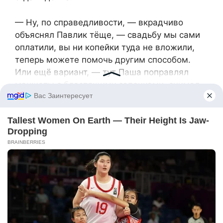
— Ну, по справедливости, — вкрадчиво
объяснял Павлик тёще, — свадьбу мы сами
оплатили, вы ни копейки туда не вложили,
теперь можете помочь другим способом.
Или ещё вариант, — тут Паша поправлял
манжеты с блестящими запонками, снимал
невидимую пылинку с брюк, — мы
переезжаем со съемной к вам, а вы
находите себе другое жильё. Ну, комната
или однушка — это вам даже лучше. Мы с
Леной…
— Вы с Леной, — перебила его Надежда
Игоревна, наклонилась над столом, уперлась
в скатерть кулачками и заглянула зятю в
глаза, — вы с Леной сами велели мне не
лезть в организацию свадьбы, хотя и