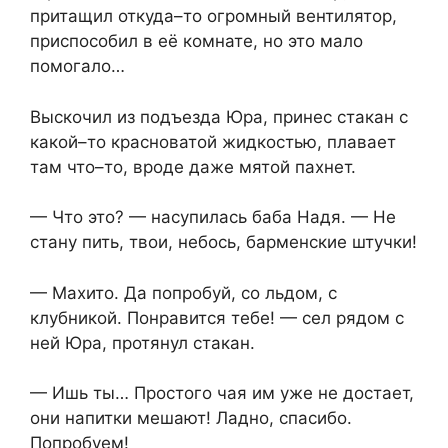
притащил откуда–то огромный вентилятор,
приспособил в её комнате, но это мало
помогало…
Выскочил из подъезда Юра, принес стакан с
какой–то красноватой жидкостью, плавает
там что–то, вроде даже мятой пахнет.
— Что это? — насупилась баба Надя. — Не
стану пить, твои, небось, барменские штучки!
— Махито. Да попробуй, со льдом, с
клубникой. Понравится тебе! — сел рядом с
ней Юра, протянул стакан.
— Ишь ты… Простого чая им уже не достает,
они напитки мешают! Ладно, спасибо.
Попробуем!