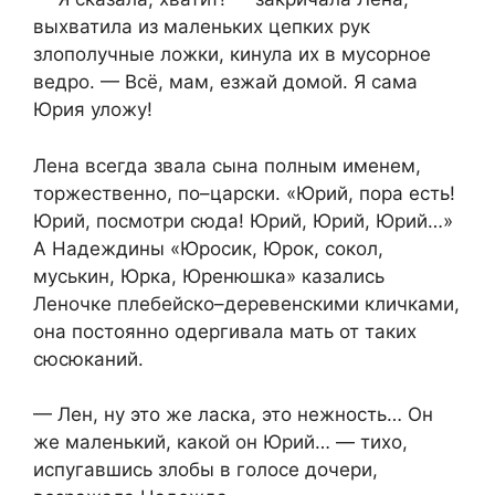
выхватила из маленьких цепких рук
злополучные ложки, кинула их в мусорное
ведро. — Всё, мам, езжай домой. Я сама
Юрия уложу!
Лена всегда звала сына полным именем,
торжественно, по–царски. «Юрий, пора есть!
Юрий, посмотри сюда! Юрий, Юрий, Юрий…»
А Надеждины «Юросик, Юрок, сокол,
муськин, Юрка, Юренюшка» казались
Леночке плебейско–деревенскими кличками,
она постоянно одергивала мать от таких
сюсюканий.
— Лен, ну это же ласка, это нежность… Он
же маленький, какой он Юрий… — тихо,
испугавшись злобы в голосе дочери,