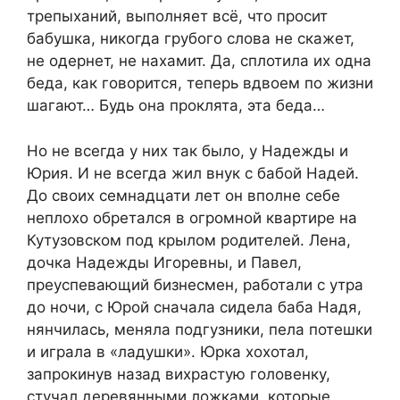
трепыханий, выполняет всё, что просит
бабушка, никогда грубого слова не скажет,
не одернет, не нахамит. Да, сплотила их одна
беда, как говорится, теперь вдвоем по жизни
шагают… Будь она проклята, эта беда…
Но не всегда у них так было, у Надежды и
Юрия. И не всегда жил внук с бабой Надей.
До своих семнадцати лет он вполне себе
неплохо обретался в огромной квартире на
Кутузовском под крылом родителей. Лена,
дочка Надежды Игоревны, и Павел,
преуспевающий бизнесмен, работали с утра
до ночи, с Юрой сначала сидела баба Надя,
нянчилась, меняла подгузники, пела потешки
и играла в «ладушки». Юрка хохотал,
запрокинув назад вихрастую головенку,
стучал деревянными ложками, которые