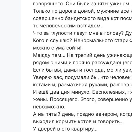
говорящего. Они были заняты ужином.
Только по дороге домой, мужчине всё 
совершенно бандитского вида кот пос
то человеческим взглядом.
Что за глупости лезут мне в голову? Д
Кого я слушаю? Ненормального старика.
можно с ума сойти!
Между тем… На третий день ужинающи
рядом с ними и горячо рассуждающего
Если бы вы, дамы и господа, могли уви
Уверяю вас, подумали бы, что челове
котами и, размахивая руками, разговар
И ещё два дня минуло. Бесполезных, т
жены. Просящего. Этого, совершенно у
невозможно.
А на пятый день, поздно вечером, когд
выходил кормить котов и говорить…
У дверей в его квартиру…