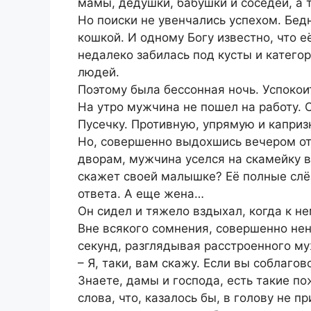
мамы, дедушки, бабушки и соседей, а 
Но поиски не увенчались успехом. Бе
кошкой. И одному Богу известно, что е
недалеко забилась под кусты и катего
людей.
Поэтому была бессонная ночь. Успокои
На утро мужчина не пошел на работу. 
Пусечку. Противную, упрямую и капри
Но, совершенно выдохшись вечером от
дворам, мужчина уселся на скамейку в
скажет своей малышке? Её полные слёз
ответа. А еще жена…
Он сидел и тяжело вздыхал, когда к не
Вне всякого сомнения, совершенно не
секунд, разглядывая расстроенного му
– Я, таки, вам скажу. Если вы соблаго
Знаете, дамы и господа, есть такие п
слова, что, казалось бы, в голову не п