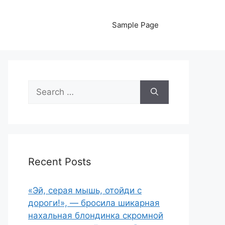
Sample Page
Search
for:
Recent Posts
«Эй, серая мышь, отойди с
дороги!», — бросила шикарная
нахальная блондинка скромной