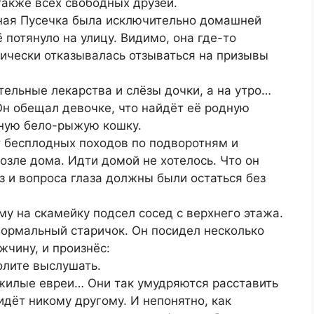
также всех свободных друзей.
дная Пусечка была исключительно домашней
ё потянуло на улицу. Видимо, она где-то
рически отказывалась отзываться на призывы
тельные лекарства и слёзы дочки, а на утро…
Он обещал девочке, что найдёт её родную
зную бело-рыжую кошку.
 бесплодных походов по подворотням и
озле дома. Идти домой не хотелось. Что он
 и вопроса глаза должны были остаться без
му на скамейку подсел сосед с верхнего этажа.
нормальный старичок. Он посидел несколько
жчину, и произнёс:
волите выслушать.
ожилые евреи… Они так умудряются расставить
ридёт никому другому. И непонятно, как