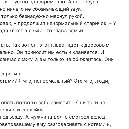
но и грустно одновременно. А попробуешь
нно ничего не обозначающий звук.
А только безнадёжно махнул рукой.
ловек, – продолжил ненормальный старичок. – У
адает кот в семье, то глава семьи…
тать. Так вот он, этот глава, идёт к дворовым
ельно. Он приносит им есть и кланяется. И
сейчас скажу, а вы только не обижайтесь. Они
спросил:
котами? Я что, ненормальный? Это что, люди,
и опять позволю себе заметить. Они таки не
тельно и спокойно.
 подъезду. А мужчина долго смотрел вслед
оветовавшему ему разговаривать с котами и,