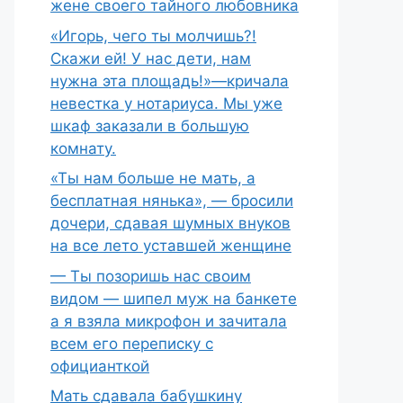
жене своего тайного любовника
«Игорь, чего ты молчишь?!
Скажи ей! У нас дети, нам
нужна эта площадь!»—кричала
невестка у нотариуса. Мы уже
шкаф заказали в большую
комнату.
«Ты нам больше не мать, а
бесплатная нянька», — бросили
дочери, сдавая шумных внуков
на все лето уставшей женщине
— Ты позоришь нас своим
видом — шипел муж на банкете
а я взяла микрофон и зачитала
всем его переписку с
официанткой
Мать сдавала бабушкину