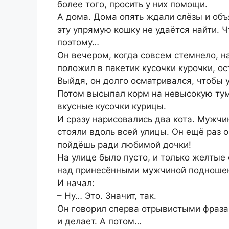
более того, просить у них помощи.
А дома. Дома опять ждали слёзы и объ
эту упрямую кошку не удаётся найти. Ч
поэтому…
Он вечером, когда совсем стемнело, 
положил в пакетик кусочки курочки, о
Выйдя, он долго осматривался, чтобы у
Потом высыпал корм на невысокую тум
вкусные кусочки курицы.
И сразу нарисовались два кота. Мужчи
стояли вдоль всей улицы. Он ещё раз о
пойдёшь ради любимой дочки!
На улице было пусто, и только желтые
над принесёнными мужчиной подношен
И начал:
– Ну… Это. Значит, так.
Он говорил сперва отрывистыми фразам
и делает. А потом…