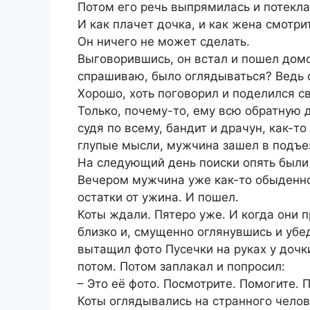
Потом его речь выпрямилась и потекла
И как плачет дочка, и как жена смотри
Он ничего не может сделать.
Выговорившись, он встал и пошел домо
спрашиваю, было оглядываться? Ведь о
Хорошо, хоть поговорил и поделился с
Только, почему-то, ему всю обратную д
судя по всему, бандит и драчун, как-т
глупые мысли, мужчина зашел в подъе
На следующий день поиски опять были
Вечером мужчина уже как-то обыденно 
остатки от ужина. И пошел.
Коты ждали. Пятеро уже. И когда они п
близко и, смущенно оглянувшись и убед
вытащил фото Пусечки на руках у дочки
потом. Потом заплакал и попросил:
– Это её фото. Посмотрите. Помогите. 
Коты оглядывались на странного челов