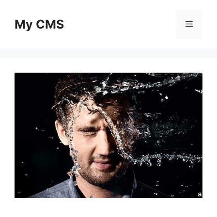
Skip
to
My CMS
Menu
content