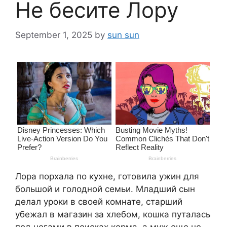
Не бесите Лору
September 1, 2025
by
sun sun
Лора порхала по кухне, готовила ужин для
большой и голодной семьи. Младший сын
делал уроки в своей комнате, старший
убежал в магазин за хлебом, кошка путалась
под ногами в поисках корма, а муж еще не