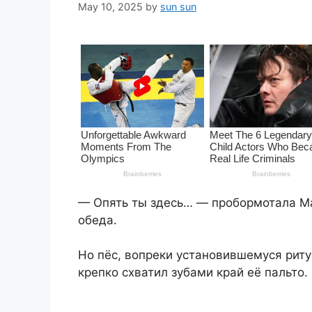
May 10, 2025
by
sun sun
— Опять ты здесь… — пробормотала Ма
обеда.
Но пёс, вопреки установившемуся ритуа
крепко схватил зубами край её пальто. 