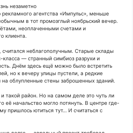
изнь незаметно
 рекламного агентства «Импульс», меньше
еобычным в тот промозглый ноябрьский вечер.
чётами, неоплаченными счетами и
о клиента.
», считался неблагополучным. Старые склады
-класса — странный симбиоз разрухи и
ость. Днём здесь ещё можно было встретить
ей, но к вечеру улицы пустели, а редкие
 на облупленные стены заброшенных зданий.
 и такой район. Но на самом деле это чуть ли
о её начальство могло потянуть. В центре где-
му пришлось ютиться тут… И считаться с
енно долго — авральный проект требовал