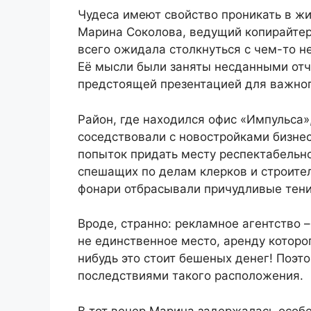
Чудеса имеют свойство проникать в ж
Марина Соколова, ведущий копирайтер
всего ожидала столкнуться с чем-то н
Её мысли были заняты несданными от
предстоящей презентацией для важног
Район, где находился офис «Импульса
соседствовали с новостройками бизнес
попыток придать месту респектабельн
спешащих по делам клерков и строител
фонари отбрасывали причудливые тени
Вроде, странно: рекламное агентство –
не единственное место, аренду которог
нибудь это стоит бешеных денег! Поэто
последствиями такого расположения.
В тот вечер Марина задержалась особ