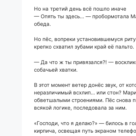
Но на третий день всё пошло иначе
— Опять ты здесь… — пробормотала Ма
обеда.
Но пёс, вопреки установившемуся ритуа
крепко схватил зубами край её пальто. 
— Да что ж ты привязался?! — восклик
собачьей хватки.
В этот момент ветер донёс звук, от кот
неразличимый всхлип… или стон? Мари
обветшалыми строениями. Пёс снова пот
всякой логике, последовала за ним.
«Господи, что я делаю?» — билось в го
кирпича, освещая путь экраном телефо