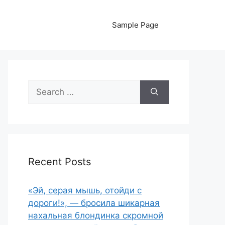
Sample Page
Search
for:
Recent Posts
«Эй, серая мышь, отойди с
дороги!», — бросила шикарная
нахальная блондинка скромной