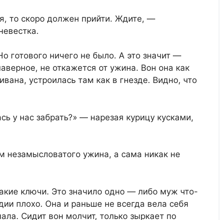
я, то скоро должен прийти. Ждите, —
невестка.
Но готового ничего не было. А это значит —
наверное, не откажется от ужина. Вон она как
вана, устроилась там как в гнезде. Видно, что
сь у нас забрать?» — нарезая курицу кусками,
м незамысловатого ужина, а сама никак не
какие ключи. Это значило одно — либо муж что-
идии плохо. Она и раньше не всегда вела себя
ала. Сидит вон молчит, только зыркает по