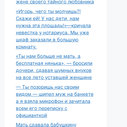
жене своего тайного любовника
«Игорь, чего ты молчишь?!
Скажи ей! У нас дети, нам
нужна эта площадь!»—кричала
невестка у нотариуса. Мы уже
шкаф заказали в большую
комнату.
«Ты нам больше не мать, а
бесплатная нянька», — бросили
дочери, сдавая шумных внуков
на все лето уставшей женщине
— Ты позоришь нас своим
видом — шипел муж на банкете
а я взяла микрофон и зачитала
всем его переписку с
официанткой
Мать сдавала бабушкину