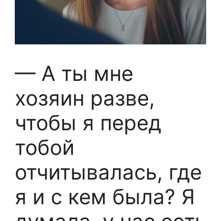
— А ты мне
хозяин разве,
чтобы я перед
тобой
отчитывалась, где
я и с кем была? Я