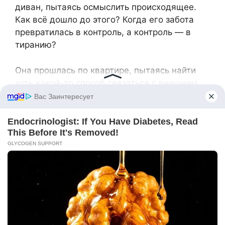
диван, пытаясь осмыслить происходящее.
Как всё дошло до этого? Когда его забота
превратилась в контроль, а контроль — в
тиранию?
Она прошлась по квартире, пытаясь найти
хоть какой-то способ связаться с внешним
миром. Но Кирилл был тщателен — ни
одного шнура, ни одного зарядного
устройства. Даже запасной мобильный,
который она хранила в ящике стола, исчез.
В этот момент Анжела поняла, что должна
действовать. Она не могла больше
оставаться в этих отношениях. Это не
любовь — это зависимость, контроль, страх.
Она начала собирать самые необходимые