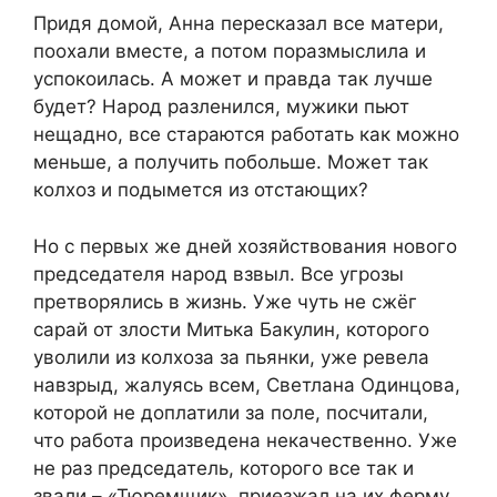
Придя домой, Анна пересказал все матери,
поохали вместе, а потом поразмыслила и
успокоилась. А может и правда так лучше
будет? Народ разленился, мужики пьют
нещадно, все стараются работать как можно
меньше, а получить побольше. Может так
колхоз и подымется из отстающих?
Но с первых же дней хозяйствования нового
председателя народ взвыл. Все угрозы
претворялись в жизнь. Уже чуть не сжёг
сарай от злости Митька Бакулин, которого
уволили из колхоза за пьянки, уже ревела
навзрыд, жалуясь всем, Светлана Одинцова,
которой не доплатили за поле, посчитали,
что работа произведена некачественно. Уже
не раз председатель, которого все так и
звали – «Тюремщик», приезжал на их ферму,