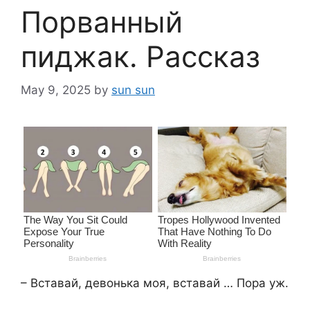
Порванный
пиджак. Рассказ
May 9, 2025
by
sun sun
– Вставай, девонька моя, вставай … Пора уж.