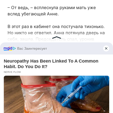
– От ведь, – всплеснула руками мать уже
вслед убегающей Анне.
В этот раз в кабинет она постучала тихонько.
Но никто не ответил. Анна потянула дверь на
себя, зашла. Председатель спал, уронив
голову на руки.
Анна тихо повесила пиджак на пустой стул,
поставила миску с блинами на стол. Он не
проснулся. Анна крепко придерживая
скрипучую дверь, удалилась.
И тут навстречу по коридору принесся
Витька-агроном. Она встала стеной.
– Да погодь ты!