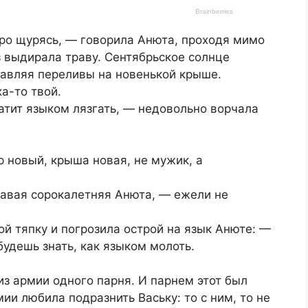
тро щурясь, — говорила Анюта, проходя мимо
 выдирала траву. Сентябрьское солнце
тавляя переливы на новенькой крыше.
а-то твой.
ватит языком лязгать, — недовольно ворчала
ор новый, крыша новая, не мужик, а
авая сорокалетняя Анюта, — ежели не
ой тяпку и погрозила острой на язык Анюте: —
 будешь знать, как языком молоть.
из армии одного парня. И парнем этот был
ии любила подразнить Ваську: то с ним, то не