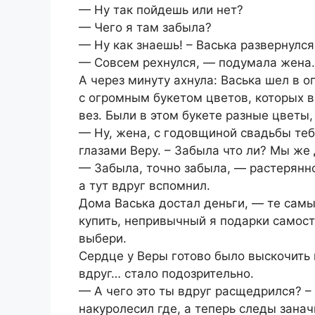
— Ну так пойдешь или нет?
— Чего я там забыла?
— Ну как знаешь! – Васька развернулс
— Совсем рехнулся, — подумала жена.
А через минуту ахнула: Васька шел в о
с огромным букетом цветов, которых в
вез. Были в этом букете разные цветы
— Ну, жена, с годовщиной свадьбы теб
глазами Веру. – Забыла что ли? Мы же
— Забыла, точно забыла, — растерянно
а тут вдруг вспомнил.
Дома Васька достал деньги, — те самы
купить, непривычный я подарки самост
выбери.
Сердце у Веры готово было выскочить 
вдруг… стало подозрительно.
— А чего это ты вдруг расщедрился? –
накуролесил где, а теперь следы зана