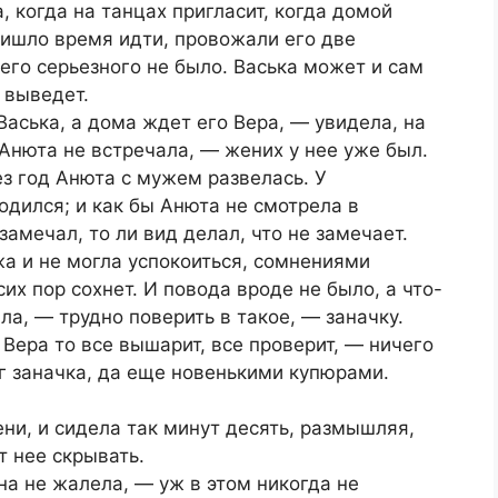
 когда на танцах пригласит, когда домой
ришло время идти, провожали его две
чего серьезного не было. Васька может и сам
я выведет.
Васька, а дома ждет его Вера, — увидела, на
 Анюта не встречала, — жених у нее уже был.
ез год Анюта с мужем развелась. У
дился; и как бы Анюта не смотрела в
замечал, то ли вид делал, что не замечает.
а и не могла успокоиться, сомнениями
сих пор сохнет. И повода вроде не было, а что-
шла, — трудно поверить в такое, — заначку.
 Вера то все вышарит, все проверит, — ничего
уг заначка, да еще новенькими купюрами.
лени, и сидела так минут десять, размышляя,
т нее скрывать.
на не жалела, — уж в этом никогда не