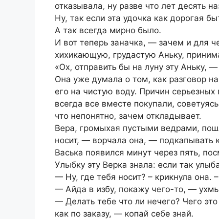
отказывала, ну разве что лет десять н
Ну, так если эта удочка как дорогая бы
А так всегда мирно было.
И вот теперь заначка, — зачем и для ч
хихикающую, грудастую Аньку, приним
«Ох, отправить бы на луну эту Аньку, 
Она уже думала о том, как разговор на
его на чистую воду. Причин серьезных 
всегда все вместе покупали, советуяс
что непонятно, зачем откладывает.
Вера, громыхая пустыми ведрами, пошл
носит, — ворчала она, — подкапывать 
Васька появился минут через пять, пос
Улыбку эту Верка знала: если так улыба
— Ну, где тебя носит? – крикнула она. 
— Айда в избу, покажу чего-то, — ухмы
— Делать тебе что ли нечего? Чего это
как по заказу, — копай себе знай.