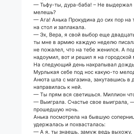
— Тьфу-ты, дура-баба! – Не выдержал В
мелешь?
— Ага! Анька Прокудина до сих пор на
на стол и заплакала.
— Эх, Вера, я свой выбор еще двадцать
ты мне в армию каждую неделю писала
не пожалел, что на тебе женился. А по
надоумил, вот и решил я на городской 
На следующий день накрапывал дождь, 
Мурлыкая себе под нос какую-то мелод
Анюта шла с магазина, закутавшись в д
направилась к ней.
— Ты прям вся светишься. Миллион чт
— Выиграла. Счастье свое выиграла, 
прошедшую ночь.
Анька посмотрела на бывшую соперницу
удержалась и похвасталась:
— А я, ты знаешь, замуж ведь выхожу.