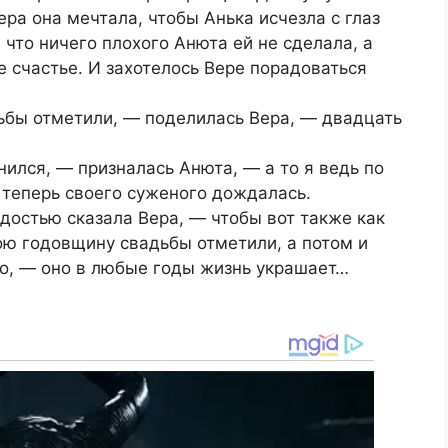
ра она мечтала, чтобы Анька исчезла с глаз
, что ничего плохого Анюта ей не сделала, а
е счастье. И захотелось Вере порадоваться
ьбы отметили, — поделилась Вера, — двадцать
нился, — призналась Анюта, — а то я ведь по
 теперь своего суженого дождалась.
адостью сказала Вера, — чтобы вот также как
вою годовщину свадьбы отметили, а потом и
-то, — оно в любые годы жизнь украшает…