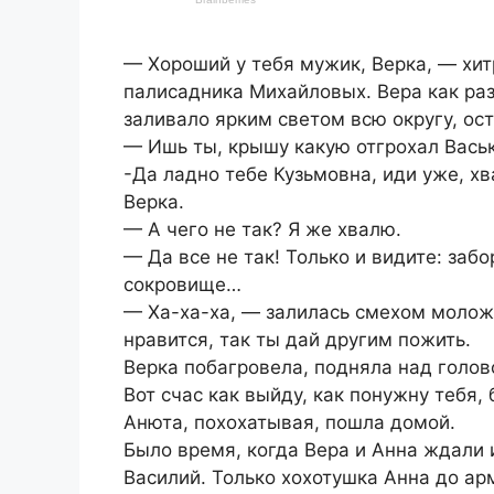
— Хороший у тебя мужик, Верка, — хи
палисадника Михайловых. Вера как раз
заливало ярким светом всю округу, ос
— Ишь ты, крышу какую отгрохал Васьк
-Да ладно тебе Кузьмовна, иди уже, х
Верка.
— А чего не так? Я же хвалю.
— Да все не так! Только и видите: заб
сокровище…
— Ха-ха-ха, — залилась смехом молож
нравится, так ты дай другим пожить.
Верка побагровела, подняла над голов
Вот счас как выйду, как понужну тебя,
Анюта, похохатывая, пошла домой.
Было время, когда Вера и Анна ждали 
Василий. Только хохотушка Анна до арм