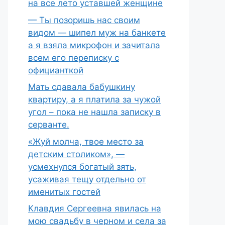
на все лето уставшей женщине
— Ты позоришь нас своим
видом — шипел муж на банкете
а я взяла микрофон и зачитала
всем его переписку с
официанткой
Мать сдавала бабушкину
квартиру, а я платила за чужой
угол – пока не нашла записку в
серванте.
«Жуй молча, твое место за
детским столиком», —
усмехнулся богатый зять,
усаживая тещу отдельно от
именитых гостей
Клавдия Сергеевна явилась на
мою свадьбу в черном и села за