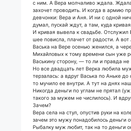
с ним. А Вера молчаливо ждала. Ждала,
захочет проводить. И когда в армию п
девчонки: Вера и Аня. И ни с одной ни
думал, пускай ждут, а там, куда крива
И кривая вывела к свадьбе. Отслужил 
шее повисла, плачет от радости. А вот
Васька на Вере осенью женился, а чер
Михайловых к тому времени сын уже ро
Васькину сторону, — то ли и правда не 
Но все двадцать лет Верка любила муж
терзалась: а вдруг Васька по Аньке до 
то мучило ее внутри. А тут на днях на
Никогда деньги по углам не прятал (уж
такого за мужем не числилось). И вдр
Зачем?
Вера села на стул, опустив руки на ко
зачем это мужу понадобилось деньги о
Рыбалку муж любит, так на то деньги о