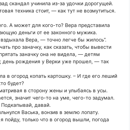
азад скандал учинила из-за удочки дорогущей.
товая техника стоит, — как тут не возмутиться.
его. А может для кого-то? Вера представила
ающую деньги от ее законного мужика.
— вздыхала Вера, — точно легче бы жилось”.
чать про заначку, как сказать, чтобы вывести
прятать заначку она не видела, — детям
ь; день рождения у Верки уже прошел, — так
а в огород копать картошку. – И где его леший
кто будет?
матривая в сторону жены и улыбаясь в усы.
ется, значит чего-то на уме, чего-то задумал.
– Подкапывай, давай.
льнулся Васька, вонзив в землю лопату.
 я пойду, только что в огород вышли, погода