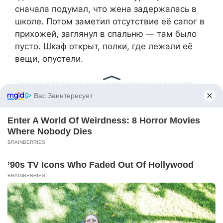
сначала подумал, что жена задержалась в
школе. Потом заметил отсутствие её сапог в
прихожей, заглянул в спальню — там было
пусто. Шкаф открыт, полки, где лежали её
вещи, опустели.
Только тогда он заметил записку на столе.
Прочитал раз, другой. Не поверил своим
глазам. Схватился за телефон, позвонил —
Таня не ответила. Написал сообщение — без
ответа.
Первой, кому Иван рассказал о
случившемся, была его мать. Анна
Михайловна тут же примчалась, загремела
ведрами, начала причитать:
— Я же говорила тебе! Говорила! Городская