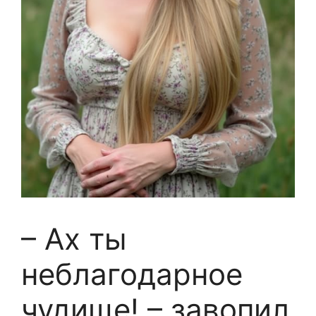
– Ах ты
неблагодарное
чудище! – завопил