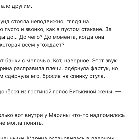
тало другим.
унд стояла неподвижно, глядя на
пусто и звонко, как в пустом стакане. За
ды до… До чего? До момента, когда она
 которая всем угождает?
 банки с мелочью. Кот, наверное. Этот звук
рина расправила плечи, одёрнула фартук, но
 сдёрнула его, бросив на спинку стула.
онёсся из гостиной голос Витькиной жены. —
олько вот внутри у Марины что-то надломилось
не могла понять.
конечными. Марина остановилась в дверном