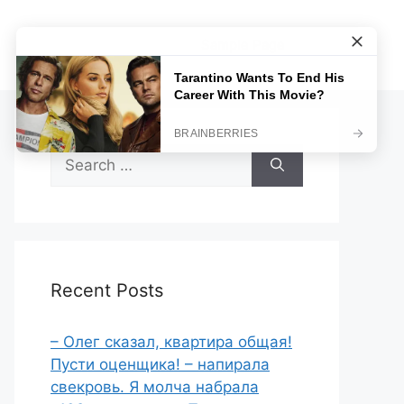
Sample Page
Search
for:
Recent Posts
– Олег сказал, квартира общая!
Пусти оценщика! – напирала
свекровь. Я молча набрала