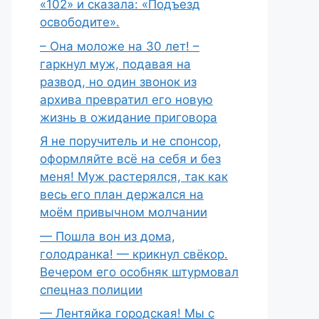
«102» и сказала: «Подъезд
освободите».
– Она моложе на 30 лет! –
гаркнул муж, подавая на
развод, но один звонок из
архива превратил его новую
жизнь в ожидание приговора
Я не поручитель и не спонсор,
оформляйте всё на себя и без
меня! Муж растерялся, так как
весь его план держался на
моём привычном молчании
— Пошла вон из дома,
голодранка! — крикнул свёкор.
Вечером его особняк штурмовал
спецназ полиции
— Лентяйка городская! Мы с