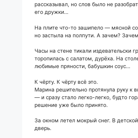
рассказывал, но слов было не разобрат
его дружки…
На плите что-то зашипело — мясной сок
но застыла на полпути. А зачем? Заче
Часы на стене тикали издевательски г
торопилась с салатом, дурёха. На сто
любимые пряности, бабушкин соус…
К чёрту. К чёрту всё это.
Марина решительно протянула руку к в
— и сразу стало легко-легко, будто го
решение уже было принято.
За окном летел мокрый снег. В детской
дверь.