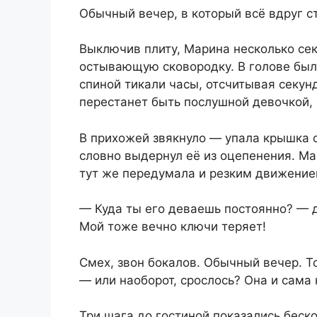
Обычный вечер, в который всё вдруг с
Выключив плиту, Марина несколько сек
остывающую сковородку. В голове было 
спиной тикали часы, отсчитывая секун
перестанет быть послушной девочкой,
В прихожей звякнуло — упала крышка от
словно выдернул её из оцепенения. Ма
тут же передумала и резким движением
— Куда ты его деваешь постоянно? — д
Мой тоже вечно ключи теряет!
Смех, звон бокалов. Обычный вечер. Т
— или наоборот, срослось? Она и сама 
Три шага до гостиной показались бес