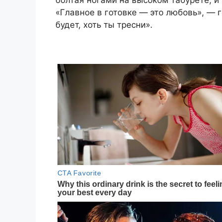
болтая ногами на высоком табурете, и 
«Главное в готовке — это любовь», — 
будет, хоть ты тресни».