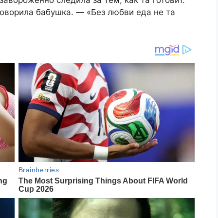
завороженно следила за тем, как та готовит.
говорила бабушка. — «Без любви еда не та