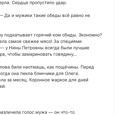
рла. Сердце пропустило удар.
— Да и мужики такие обеды всё равно не
рлу подкатывает горячий ком обиды. Экономно?
рала самое свежее мясо! За специями
а — у Нины Петровны всегда были лучшие
тра, чтобы замариновать говядину…
Слова били наотмашь, как пощёчины. Перед
когда она пекла блинчики для Олега.
ла за месяц. Коронное жаркое для дней
ей.
различила голос мужа — он что-то