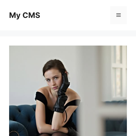
Skip
to
My CMS
Menu
content