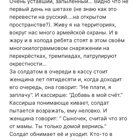
Очень уставший, запылённый… Видно что не
первый день на шетахе (не знаю как это
перевести на русский….на открытом
пространстве?). Живу я на территориях,
вокруг нас много армейской охраны. И в
жару и в холода ребята стоят в этом своём
многокилограммовом снаряжении на
перекрёстках, тремпиадах, патрулируют
окрестности…
За солдатом в очереди в кассу стоит
женщина лет пятидесяти и, когда доходит
его очередь, она говорит: “Не плати, я
заплачу”. И кассирше: “Добавь в мой счёт.”
Кассирша понимающе кивает, солдат
пытается возражать, ему неловко. И
женщина говорит: ” Сыночек, считай что это
от мамы. Ты только домой вернись.”
Солдат обнимает её и уходит. Кто-то в