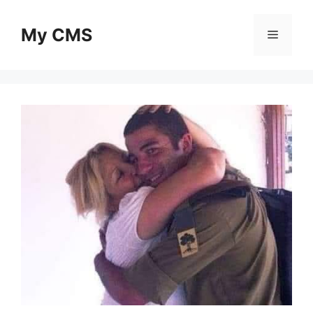
Skip
to
My CMS
Menu
content