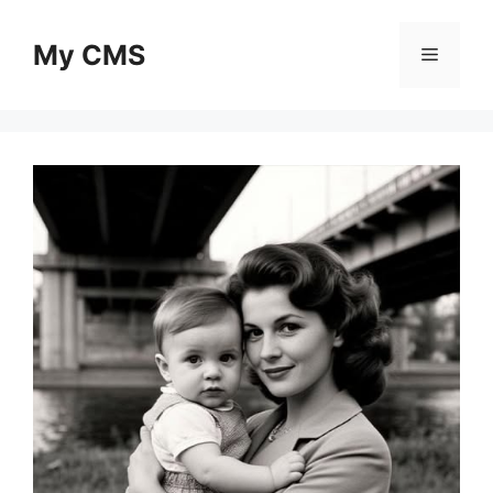
Skip
to
My CMS
Menu
content