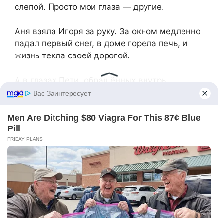
слепой. Просто мои глаза — другие.
Аня взяла Игоря за руку. За окном медленно
падал первый снег, в доме горела печь, и
жизнь текла своей дорогой.
А в глазах Пети, обращённых внутрь,
светилось то, чего не увидишь взглядом. То,
что живёт внутри каждого, но не каждому
дано услышать.