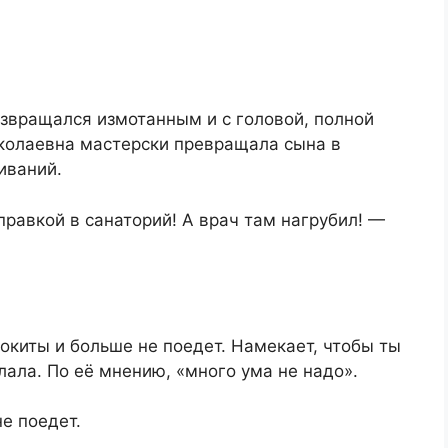
озвращался измотанным и с головой, полной
колаевна мастерски превращала сына в
иваний.
правкой в санаторий! А врач там нагрубил! —
локиты и больше не поедет. Намекает, чтобы ты
лала. По её мнению, «много ума не надо».
не поедет.