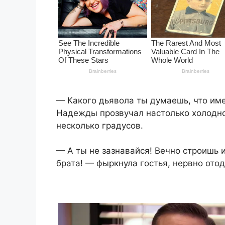
— Какого дьявола ты думаешь, что им
Надежды прозвучал настолько холодно,
несколько градусов.
— А ты не зазнавайся! Вечно строишь 
брата! — фыркнула гостья, нервно ото