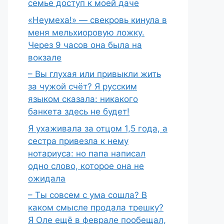
семье доступ к моей даче
«Неумеха!» — свекровь кинула в
меня мельхиоровую ложку.
Через 9 часов она была на
вокзале
– Вы глухая или привыкли жить
за чужой счёт? Я русским
языком сказала: никакого
банкета здесь не будет!
Я ухаживала за отцом 1,5 года, а
сестра привезла к нему
нотариуса: но папа написал
одно слово, которое она не
ожидала
– Ты совсем с ума сошла? В
каком смысле продала трешку?
Я Оле ещё в феврале пообещал,