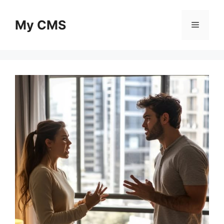
Skip
to
My CMS
Menu
content