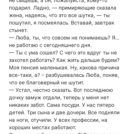
не сыщешь, а он, пожалуйста, кому-то
подарил. Ладно, — примиряющие сказала
жена, надеясь, что это все шутка, — ты
пошутил, я посмеялась. Вставай, завтрак
стынет.
— Люба, ты, что совсем не понимаешь? Я…
не работаю с сегодняшнего дня.
— Ты с ума сошел? С чего это вдруг ты не
захотел работать? Как жить дальше будем?
Моя пенсия маленькая. Ну, какова причина
все-таки, а? – разбушевалась Люба, поняв,
что ее благоверный не шутит.
— Устал, честно сказать. Вот последнюю
дочку замуж отдали, теперь у меня нет
никаких забот. Сама посуди. У нас пятеро
детей. Три сына и две дочери. Все подняли
на ноги, отучили. У всех профессии, на
хороших местах работают.