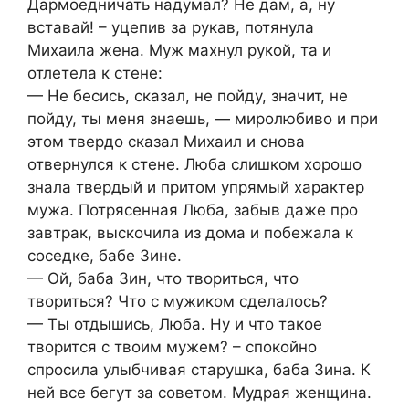
Дармоедничать надумал? Не дам, а, ну
вставай! – уцепив за рукав, потянула
Михаила жена. Муж махнул рукой, та и
отлетела к стене:
— Не бесись, сказал, не пойду, значит, не
пойду, ты меня знаешь, — миролюбиво и при
этом твердо сказал Михаил и снова
отвернулся к стене. Люба слишком хорошо
знала твердый и притом упрямый характер
мужа. Потрясенная Люба, забыв даже про
завтрак, выскочила из дома и побежала к
соседке, бабе Зине.
— Ой, баба Зин, что твориться, что
твориться? Что с мужиком сделалось?
— Ты отдышись, Люба. Ну и что такое
творится с твоим мужем? – спокойно
спросила улыбчивая старушка, баба Зина. К
ней все бегут за советом. Мудрая женщина.