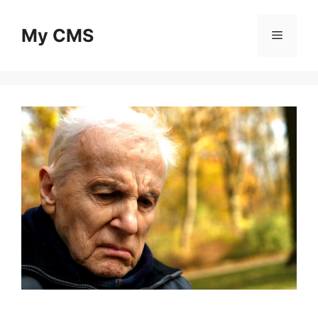
Skip
to
My CMS
Menu
content