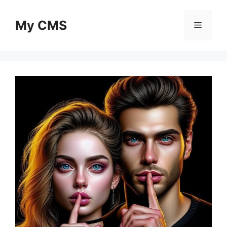
Skip
to
My CMS
Menu
content