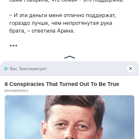
– И эти деньги меня отлично поддержат,
гораздо лучше, чем непротянутая рука
брата, – ответила Арина.
***
Вскоре она уехала на север, как и
собиралась, вместе с деньгами,
вырученными за долю в квартире.
Испуганные перспективой жить с чужаком
Оксана Григорьевна и Виктор быстро
собрали нужную сумму, хотя стенали в
процессе, что Арина их обирает, и им теперь
год сидеть на хлебе и воде. На прощание
они прислали сообщение, где эмоционально
описывали степень ее подлости и