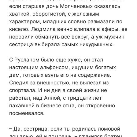
если старшая дочь Молчановых оказалась
хваткой, оборотистой, с железным
характером, младших словно размазали по
киселю. Людмила вечно влипала в аферы, ее
норовили обмануть все вокруг, а уж мужчин
сестрица выбирала самых никудышных.
С Русланом было еще хуже, он стал
настоящим альфонсом, ищущим богатых
дам, готовых взять его на содержание.
Следил за внешностью, не вылезал из
спортзала. И ни дня в своей жизни не
работал, над Аллой, с тридцати лет
пахавшей в бизнесе отца, он откровенно
посмеивался.
– Да, сестрица, если ты родилась ломовой
лошадью, ей и помрешь, – глумился братец.