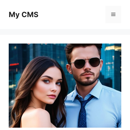
Skip
to
My CMS
Menu
content