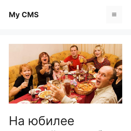
Skip
to
My CMS
Menu
content
На юбилее