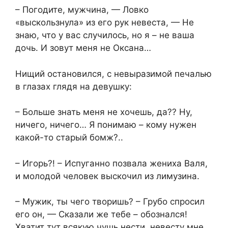
– Погодите, мужчина, — Ловко
«выскользнула» из его рук невеста, — Не
знаю, что у вас случилось, но я – не ваша
дочь. И зовут меня не Оксана…
Нищий остановился, с невыразимой печалью
в глазах глядя на девушку:
– Больше знать меня не хочешь, да?? Ну,
ничего, ничего… Я понимаю – кому нужен
какой-то старый бомж?..
– Игорь?! – Испуганно позвала жениха Валя,
и молодой человек выскочил из лимузина.
– Мужик, ты чего творишь? – Грубо спросил
его он, — Сказали же тебе – обознался!
Хватит тут всякую чушь нести, невесту мне