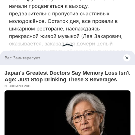
начали продвигаться к выходу,
предварительно пропустив счастливых
молодожёнов. Остаток дня, все провели в
шикарном ресторане, наслаждаясь
прекрасной живой музыкой (Лев Захарович,
оказывается, заказал для дочери целый
оркестр), замечательной кухней и смешными
конкурсами, которые проводил шоумен-
ведущий.
Единственное, что не давало покоя молодой
новобрачной – так это мысли о том бедном
бездомном, которого она отправила в
больницу. Девушка была, до глубины души,
тронута искренностью его слов о пропавшей
дочери. Она подумала о том, что чувствовал
бы её собственный отец – случись с ней
нечто подобное…