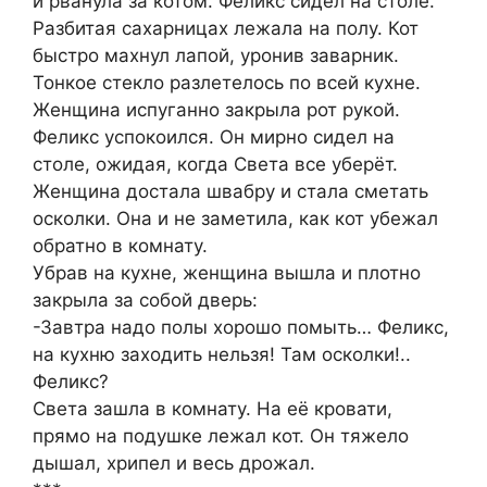
и рванула за котом. Феликс сидел на столе.
Разбитая сахарницах лежала на полу. Кот
быстро махнул лапой, уронив заварник.
Тонкое стекло разлетелось по всей кухне.
Женщина испуганно закрыла рот рукой.
Феликс успокоился. Он мирно сидел на
столе, ожидая, когда Света все уберёт.
Женщина достала швабру и стала сметать
осколки. Она и не заметила, как кот убежал
обратно в комнату.
Убрав на кухне, женщина вышла и плотно
закрыла за собой дверь:
-Завтра надо полы хорошо помыть… Феликс,
на кухню заходить нельзя! Там осколки!..
Феликс?
Света зашла в комнату. На её кровати,
прямо на подушке лежал кот. Он тяжело
дышал, хрипел и весь дрожал.