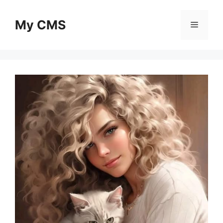
Skip
to
My CMS
Menu
content