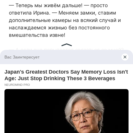
— Теперь мы живём дальше! — просто
ответила Ирина. — Меняем замки, ставим
дополнительные камеры на всякий случай и
наслаждаемся жизнью без постоянного
вмешательства извне!
— А если она попытается связаться со мной?
Начнёт звонить, писать?
— Это будет твоё решение — отвечать или
нет! — сказала Ирина. — Я поддержу любой
твой выбор! Но помни, ты не обязан терпеть
токсичные отношения только потому, что это
твоя мать!
— Спасибо, что ты рядом! И прости за этот
безумный день! – притянул он жену к себе и
поцеловал в макушку.