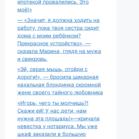
ипотекой провалились. Это
моё!»
— «Значит, я должна ходить на
работу, пока твоя сестра сидит
дома с моим ребёнком?
Прекрасное устройство», —
сказала Марина, глядя на мужа
и свекровь.
«Эй, серая мышь, отойди с
дороги!», — бросила шикарная
нахальная блондинка скромной
жене своего тайного любовника
«Игорь, чего ты молчишь?!
Скажи ей! У нас дети, нам
нужна эта площадь!»—кричала
невестка у нотариуса. Мы уже
шкаф заказали в большую