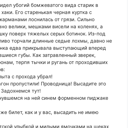
идел убогий бомжеватого вида старик в
хаки. Его старенькая черная куртка с
арманами лоснилась от грязи. Сильно
но велики, мешками висели на коленях, а
шку поверх тяжелых серых ботинок. Из-под
иво торчали длинные седые лохмы, давно не
енка едва прикрывала выступающий вперед
вшиеся губы. Как затравленный зверек,
ронам, терпя тычки и ругань от проходивших
в:
пыта с прохода убрал!
вагон пропустили! Проводница! Высадите это
 Задохнемся тут!
гнувшемся на ней синем форменном пиджаке
же билет, как и у вас, высадить не имею
тской улыбкой и милыми ямочками на щеках