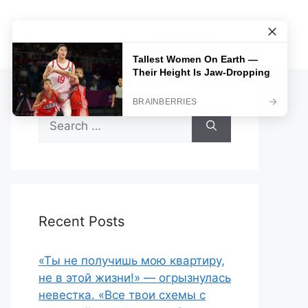
Sample Page
Search
for:
Recent Posts
«Ты не получишь мою квартиру,
не в этой жизни!» — огрызнулась
невестка. «Все твои схемы с