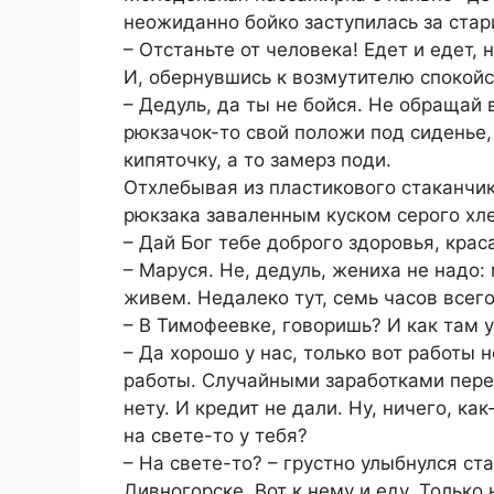
неожиданно бойко заступилась за стар
– Отстаньте от человека! Едет и едет, 
И, обернувшись к возмутителю спокойс
– Дедуль, да ты не бойся. Не обращай
рюкзачок-то свой положи под сиденье, 
кипяточку, а то замерз поди.
Отхлебывая из пластикового стаканчик
рюкзака заваленным куском серого хле
– Дай Бог тебе доброго здоровья, крас
– Маруся. Не, дедуль, жениха не надо
живем. Недалеко тут, семь часов всего
– В Тимофеевке, говоришь? И как там 
– Да хорошо у нас, только вот работы н
работы. Случайными заработками переб
нету. И кредит не дали. Ну, ничего, ка
на свете-то у тебя?
– На свете-то? – грустно улыбнулся ста
Дивногорске. Вот к нему и еду. Только 