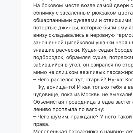
На боковом месте возле самой двери с
обнимку с засаленным рюкзаком цвета 
обшарпанными рукавами и отвисшими к
потертые джинсы, которые были ему яв
внизу складывались в неровную гармо
заношенной цигейковой ушанки неряшл
знавшие расчески. Куцая седая бород
подбородок, обрамляя сухие, потреска
забившийся в угол, он озирался по сто
мимо не слишком вежливых пассажиро
– Чего расселся тут, старый? Ну-ка! Ко
– Фу, вонища-то! И как только тебя в 
чудовище, пока из Москвы не выехали!
Объемистая проводница в едва засте
лениво проплыла по вагону:
– Чего шумим, граждане? У него такой 
права.
Молоденькая пассажирка с наивно- де