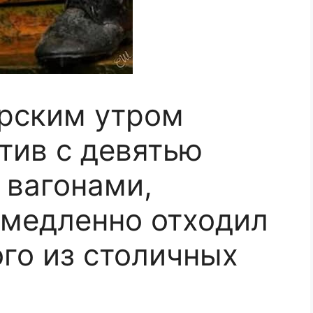
рским утром
тив с девятью
 вагонами,
 медленно отходил
ого из столичных