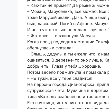
– Как-так не примет? Да разве ж можно
– Можно, Марусенька, все можно. Все 
тоже Марусей звали. Да-а. А еще был
был, ласковый. Погиб в Афгане. Маруся
И чего уж я только не делал – зря все.
– Жа-алко…- всхлипнула Маруся.
Когда поезд подходил к станции Тимоф
обернулась и сказала:
– Слышь, дедуль, а ты ежели что, к н
ошиваться. В деревне-то оно лучше. Ка
добрый ты. Глаза у тебя… хорошие.
Потом весело подмигнула и помахала 
– Не тужи, все у тебя сладится!
На перроне города Дивногорска, прип
супружеская чета. Мужчина в дорогом
типа «Ватсон» озабоченно и тревожно
Его спутница, интеллигентного вида д
безупречного вкуса, держа мужчину по