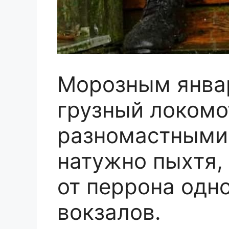
Морозным янва
грузный локомо
разномастными
натужно пыхтя,
от перрона одн
вокзалов.