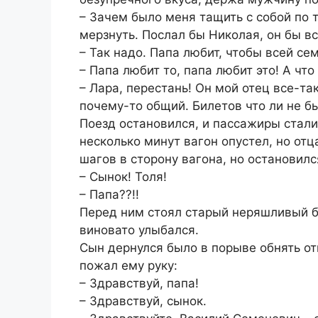
– Зачем было меня тащить с собой по 
мерзнуть. Послал бы Николая, он бы вс
– Так надо. Папа любит, чтобы всей се
– Папа любит то, папа любит это! А чт
– Лара, перестань! Он мой отец все-та
почему-то общий. Билетов что ли не б
Поезд остановился, и пассажиры стали
несколько минут вагон опустел, но от
шагов в сторону вагона, но остановилс
– Сынок! Толя!
– Папа??!!
Перед ним стоял старый неряшливый б
виновато улыбался.
Сын дернулся было в порыве обнять от
пожал ему руку:
– Здравствуй, папа!
– Здравствуй, сынок.