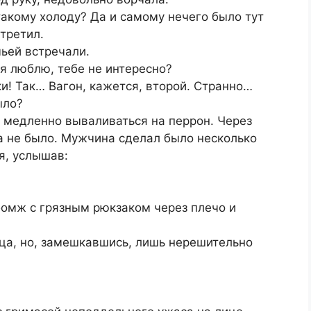
такому холоду? Да и самому нечего было тут
третил.
мьей встречали.
о я люблю, тебе не интересно?
ки! Так… Вагон, кажется, второй. Странно…
ыло?
 медленно вываливаться на перрон. Через
ца не было. Мужчина сделал было несколько
я, услышав:
омж с грязным рюкзаком через плечо и
ца, но, замешкавшись, лишь нерешительно