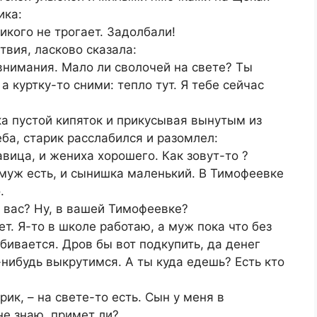
ика:
никого не трогает. Задолбали!
твия, ласково сказала:
 внимания. Мало ли сволочей на свете? Ты
а куртку-то сними: тепло тут. Я тебе сейчас
а пустой кипяток и прикусывая вынутым из
ба, старик расслабился и разомлел:
авица, и жениха хорошего. Как зовут-то ?
: муж есть, и сынишка маленький. В Тимофеевке
.
у вас? Ну, в вашей Тимофеевке?
ет. Я-то в школе работаю, а муж пока что без
ивается. Дров бы вот подкупить, да денег
к-нибудь выкрутимся. А ты куда едешь? Есть кто
рик, – на свете-то есть. Сын у меня в
не знаю, примет ли?