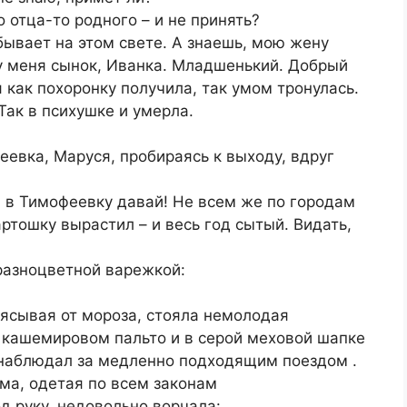
 отца-то родного – и не принять?
бывает на этом свете. А знаешь, мою жену
 у меня сынок, Иванка. Младшенький. Добрый
 как похоронку получила, так умом тронулась.
 Так в психушке и умерла.
еевка, Маруся, пробираясь к выходу, вдруг
ам в Тимофеевку давай! Не всем же по городам
ртошку вырастил – и весь год сытый. Видать,
разноцветной варежкой:
лясывая от мороза, стояла немолодая
 кашемировом пальто и в серой меховой шапке
 наблюдал за медленно подходящим поездом .
ама, одетая по всем законам
д руку, недовольно ворчала: