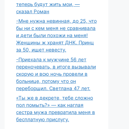
теперь будут жить мои, —
сказал Роман
-Мне нужна невинная, до 25, что
бы ни с кем меня не сравнивала
и дети были похожи на меня!
Женщины ж хранят ДНК. Принц
за 50, ищет невесту.
-Приехала к мужчине 56 лет
переночевать, в итоге вызывали
скорую и всю ночь провели в
больнице, потому что он
переборщил. Светлана 47 лет.
«Ты же в декрете, тебе сложно
пол помыть?» — как наглая
сестра мужа превратила меня в
бесплатную прислугу.