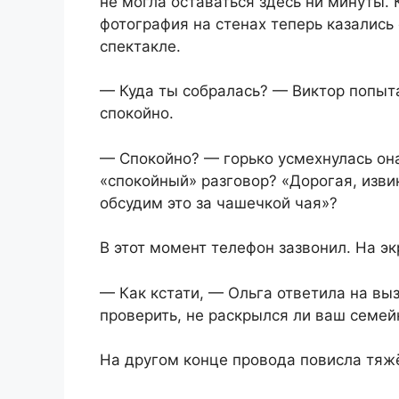
не могла оставаться здесь ни минуты.
фотография на стенах теперь казались
спектакле.
— Куда ты собралась? — Виктор попыт
спокойно.
— Спокойно? — горько усмехнулась она
«спокойный» разговор? «Дорогая, извин
обсудим это за чашечкой чая»?
В этот момент телефон зазвонил. На э
— Как кстати, — Ольга ответила на вы
проверить, не раскрылся ли ваш семей
На другом конце провода повисла тяжё