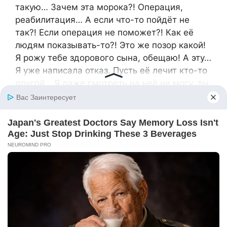
такую… Зачем эта морока?! Операция,
реабилитация… А если что-то пойдёт не
так?! Если операция не поможет?! Как её
людям показывать-то?! Это же позор какой!
Я рожу тебе здорового сына, обещаю! А эту…
Я уже написала отказ. Пусть её лечит кто-то
другой… Я даже смотреть на неё не могу, ты
пойми! Мне противно. Как я смогу её
полюбить?!
Андрей смотрел на жену и пелена, казалось,
медленно спадала с его глаз. Она, эта
молодая женщина, мать, была готова
бросить своего ребёнка только потому, что
он не соответствует принятым в обществе
нормам красоты. Её не останавливало даже
то, что всё можно исправить. Будто это не
ребёнок, её собственная, кстати, дочь, а