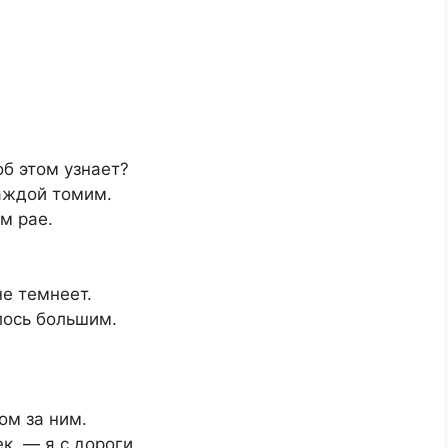
б этом узнает?
аждой томим.
м рае.
не темнеет.
лось большим.
ом за ним.
к, — я с дороги.