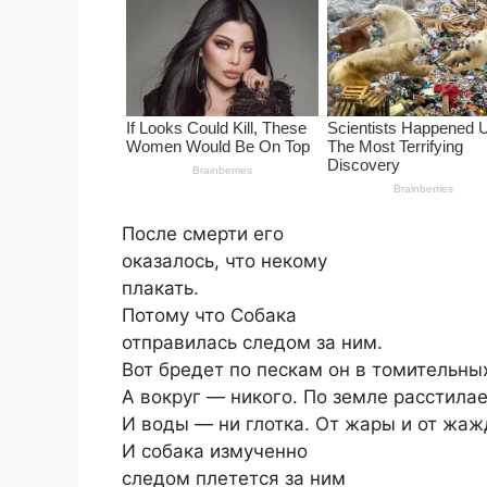
После смерти его
оказалось, что некому
плакать.
Потому что Собака
отправилась следом за ним.
Вот бредет по пескам он в томительных
А вокруг — никого. По земле расстила
И воды — ни глотка. От жары и от жаж
И собака измученно
следом плетется за ним