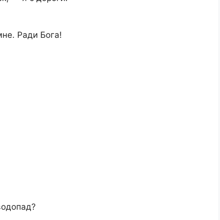
не. Ради Бога!
 водопад?