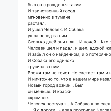
был он с рожденья таким.
И таинственный город
мгновенно в тумане
растаял.
И ушел Человек. И Собака
ушла вслед за ним.
Сколько дней они шли… И ночей… Кто о
Человек шел и падал, и шел, адской ж
И забыл он о найденном, и о потерянно
И Собака его одиноко
трусила за ним.
Время там не течет. Не светает там и 
И ничтожно то, что в нашем мире каза
Новый город возник… Был
он меньше. И краски
скромнее.
Человек постучал… А Собака шла след
— Я с дороги…- едва прохрипел Челове