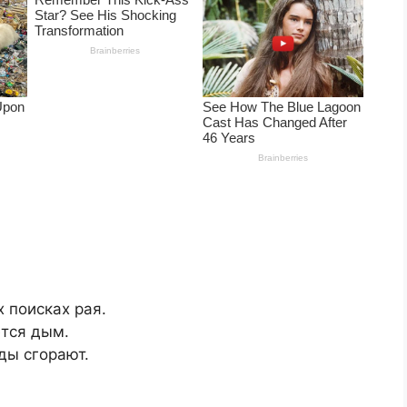
 поисках рая.
ется дым.
ды сгорают.