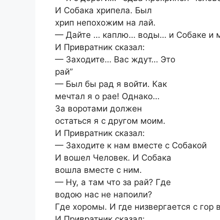
И Собака хрипела. Был
хрип непохожим на лай.
— Дайте … каплю… воды… и Собаке и м
И Привратник сказал:
— Заходите… Вас ждут… Это
рай”
— Был бы рад я войти. Как
мечтал я о рае! Однако…
За воротами должен
остаться я с другом моим.
И Привратник сказал:
— Заходите к нам вместе с Собакой
И вошел Человек. И Собака
вошла вместе с ним.
— Ну, а там что за рай? Где
водою нас не напоили?
Где хоромы. И где низвергается с гор
И Привратник сказал: