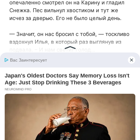
опечаленно смотрел он на Карину и гладил
Снежка. Пес вильнул хвостиком и тут же
исчез за дверью. Его не было целый день.
— Значит, он нас бросил с тобой, — тоскливо
вздохнул Илья, в который раз выглянув из
подвала. – И нам светит голод…
Карина сегодня не просилась гулять. Она то
и дело заглядывала в миску и плакала: «хочу
есть!». Дети уснули рано вечером
голодными. Утром Илья проснулся от
странного звука. Кто-то стоял рядом и часто
дышал. Мальчик открыл глаза. Перед ним на
матраце лежала палка колбасы, а Снежок
внимательно наблюдал за ним.
— Каринка! – радостно окликнул Илья