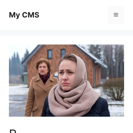
Skip
to
My CMS
Menu
content