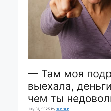
— Там моя подр
выехала, деньги
чем ты недовол
July 31, 2025
by
sun sun