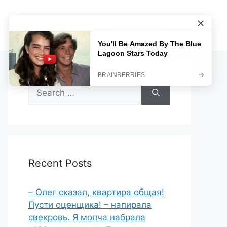
Sample Page
Search
for:
Recent Posts
– Олег сказал, квартира общая!
Пусти оценщика! – напирала
свекровь. Я молча набрала