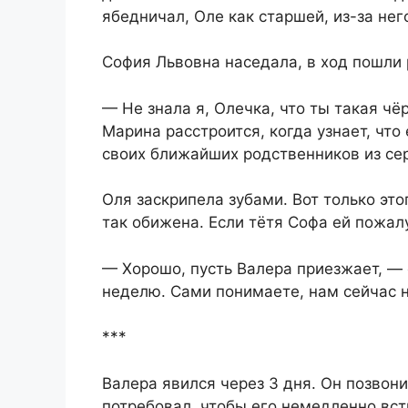
ябедничал, Оле как старшей, из-за нег
София Львовна наседала, в ход пошли 
— Не знала я, Олечка, что ты такая ч
Марина расстроится, когда узнает, что
своих ближайших родственников из се
Оля заскрипела зубами. Вот только это
так обижена. Если тётя Софа ей пожалу
— Хорошо, пусть Валера приезжает, — с
неделю. Сами понимаете, нам сейчас н
***
Валера явился через 3 дня. Он позвон
потребовал, чтобы его немедленно вст