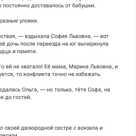
о постоянно доставалось от бабушки.
разные уловки.
ёрствая, — вздыхала София Львовна, — вот
 её дочь после переезда на юг вычеркнула
рдца и памяти.
го ей не хватало! Её мама, Марина Львовна, и
ется, то конфликта точно не избежать.
далась Ольга, — но только, тётя Софа, на
е до гостей.
ил своей двоюродной сестре с вокзала и
ретили.