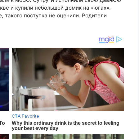
хали к морю. Супруги исполнили свою давнюю
кве и купили небольшой домик на «югах».
е, такого поступка не оценили. Родители