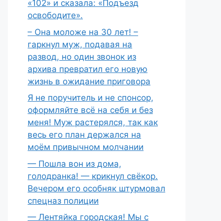
«102» и сказала: «Подъезд
освободите».
– Она моложе на 30 лет! –
гаркнул муж, подавая на
развод, но один звонок из
архива превратил его новую
жизнь в ожидание приговора
Я не поручитель и не спонсор,
оформляйте всё на себя и без
меня! Муж растерялся, так как
весь его план держался на
моём привычном молчании
— Пошла вон из дома,
голодранка! — крикнул свёкор.
Вечером его особняк штурмовал
спецназ полиции
— Лентяйка городская! Мы с