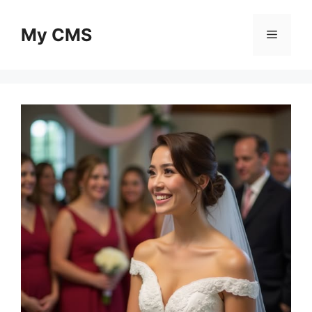
Skip
to
My CMS
Menu
content