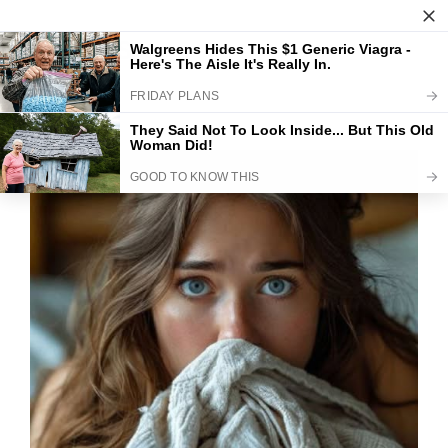
Skip
to
My CMS
Menu
content