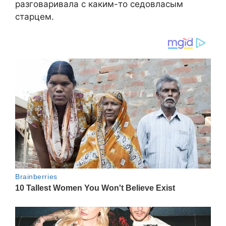
разговаривала с каким-то седовласым
старцем.