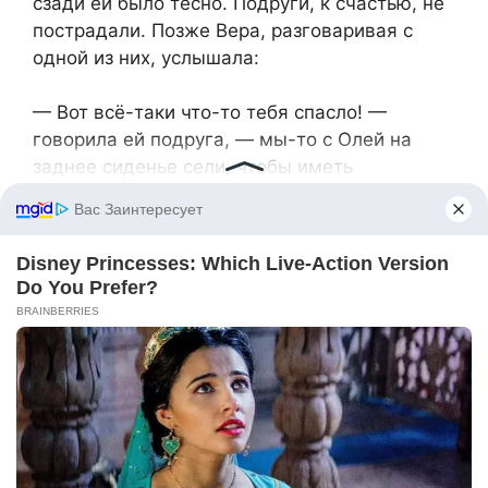
сзади ей было тесно. Подруги, к счастью, не
пострадали. Позже Вера, разговаривая с
одной из них, услышала:
— Вот всё-таки что-то тебя спасло! —
говорила ей подруга, — мы-то с Олей на
заднее сиденье сели, чтобы иметь
возможность болтать по дороге. А ты бы
точно уселась на переднее сиденье, я в этом
просто уверена! И что бы было, если бы ты с
нами поехала? Даже представить страшно!
— Действительно, — пробормотала Вера,
вспоминая свой недавний сон, — хорошо,
что я с вами не поехала. Вы-то как?
— Да нормально, испугом, можно сказать,
отделались. Чертовщина какая-то творится,