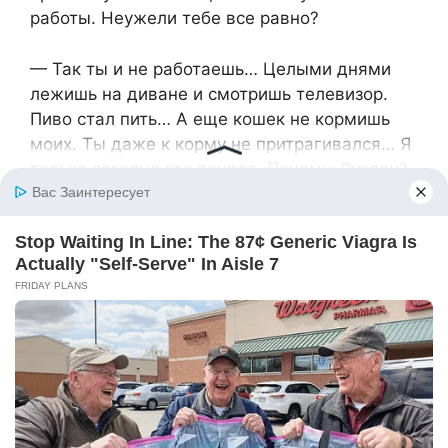
работы. Неужели тебе все равно?
— Так ты и не работаешь… Целыми днями
лежишь на диване и смотришь телевизор.
Пиво стал пить… А еще кошек не кормишь
моих. Ты даже к корму не притрагивался… Я
только сегодня это поняла. Почему, Руслан?
— Да потому что достали меня твои кошки!
Не люблю я животных. Тебе кто важнее: они
или я?
Руслан перешел на крик, и впервые за всё
время Зине стало страшно. Она никогда
таким его не видела.
Розовые очки вдруг исчезли и Зина увидела
истинное лицо «зверя», которого приютила у
себя дома.