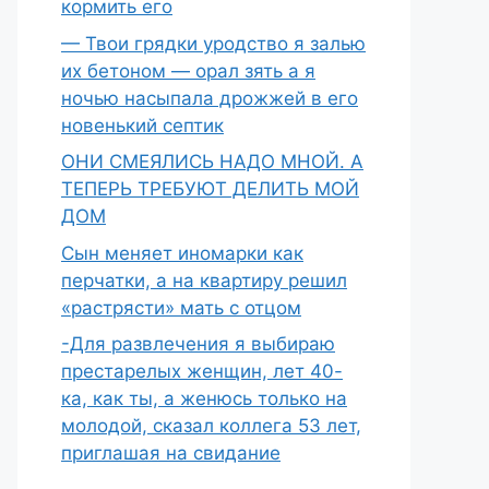
кормить его
— Твои грядки уродство я залью
их бетоном — орал зять а я
ночью насыпала дрожжей в его
новенький септик
ОНИ СМЕЯЛИСЬ НАДО МНОЙ. А
ТЕПЕРЬ ТРЕБУЮТ ДЕЛИТЬ МОЙ
ДОМ
Сын меняет иномарки как
перчатки, а на квартиру решил
«растрясти» мать с отцом
-Для развлечения я выбираю
престарелых женщин, лет 40-
ка, как ты, а женюсь только на
молодой, сказал коллега 53 лет,
приглашая на свидание