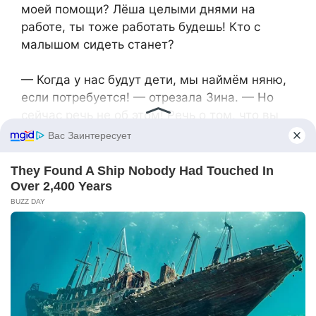
моей помощи? Лёша целыми днями на
работе, ты тоже работать будешь! Кто с
малышом сидеть станет?
— Когда у нас будут дети, мы наймём няню,
если потребуется! — отрезала Зина. — Но
сейчас речь не об этом! Речь о том, что вы
пытаетесь управлять нашей жизнью!
— Лёша! — возмущённо воскликнула Евгения
Петровна. — Ты слышишь, что говорит твоя
жена? Няню она наймёт! Постороннего
человека к моему внуку! Вместо родной
бабушки!
Лёша в отчаянии посмотрел на Зину.
— Зин, ну зачем ты так? Мама правда хочет